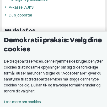
A-kasse: AJKS
DJ's jobportal
En del af os
Demokrati i praksis: Vælg dine
Grupper og kredse
cookies
Studenterorganisationer
Fagligt aktive
De tredjepartsservices, denne hjemmeside bruger, benytter
cookies til at indsamle oplysninger om dig til de forskellige
Medlemskab
formål, du ser herunder. Vælger du "Accepter alle", giver du
samtykke til at tredjepartsservices må lægge denne type
Fordele som medlem
cookies hos dig. Du kan til- og fravælge formål herunder og
Kontingent
ændre dit valg her:
Forstå dit medlemskab
Læs mere om cookies
Pressekort