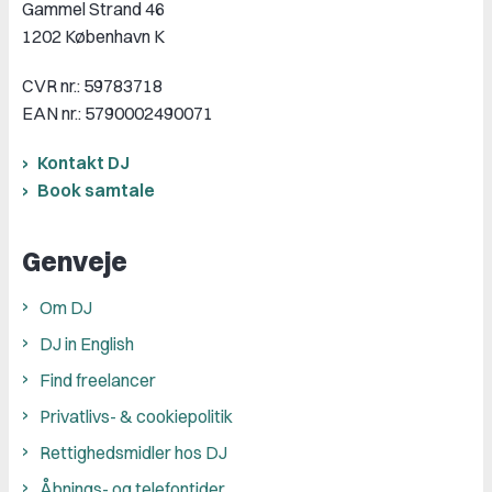
Gammel Strand 46
1202 København K
CVR nr.: 59783718
EAN nr.: 5790002490071
Kontakt DJ
Book samtale
Genveje
Om DJ
DJ in English
Find freelancer
Privatlivs- & cookiepolitik
Rettighedsmidler hos DJ
Åbnings- og telefontider