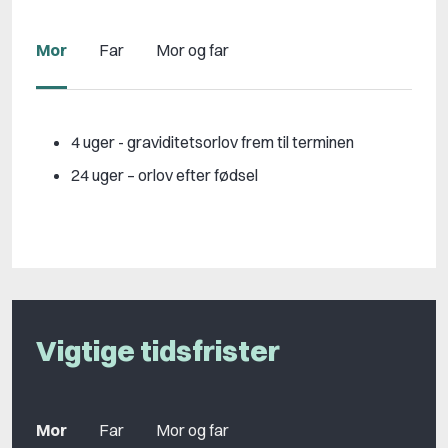
Mor
Far
Mor og far
4 uger - graviditetsorlov frem til terminen
24 uger – orlov efter fødsel
Vigtige tidsfrister
Mor
Far
Mor og far