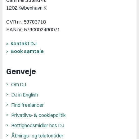
1202 København K
CVR nr.: 59783718
EAN nr.: 5790002490071
Kontakt DJ
Book samtale
Genveje
Om DJ
DJ in English
Find freelancer
Privatlivs- & cookiepolitik
Rettighedsmidler hos DJ
Åbnings- og telefontider