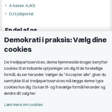
A-kasse: AJKS
DJ's jobportal
En del af os
Demokrati i praksis: Vælg dine
Grupper og kredse
cookies
Studenterorganisationer
Fagligt aktive
De tredjepartsservices, denne hjemmeside bruger, benytter
cookies til at indsamle oplysninger om dig til de forskellige
Medlemskab
formål, du ser herunder. Vælger du "Accepter alle", giver du
samtykke til at tredjepartsservices må lægge denne type
Fordele som medlem
cookies hos dig. Du kan til- og fravælge formål herunder og
Kontingent
ændre dit valg her:
Forstå dit medlemskab
Læs mere om cookies
Pressekort