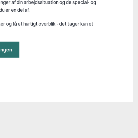
ger af din arbejdssituation og de special- og
u er en del af.
 og få et hurtigt overblik - det tager kun et
ingen