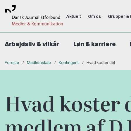
Aktuelt
Om os
Grupper & 
Arbejdsliv & vilkår
Løn & karriere
Forside
Medlemskab
Kontingent
Hvad koster det
Hvad koster d
medlem af D