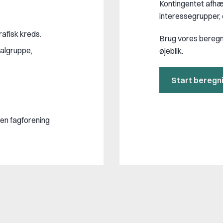
Kontingentet afhæn
interessegrupper, d
afisk kreds.
Brug vores beregner
algruppe,
øjeblik.
Start beregn
 en fagforening