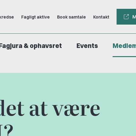
M
kredse
Fagligt aktive
Book samtale
Kontakt
Fagjura & ophavsret
Events
Medle
et at være
J?