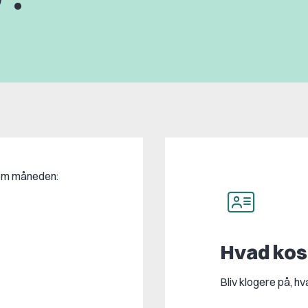
 om måneden:
Hvad kost
Bliv klogere på, h