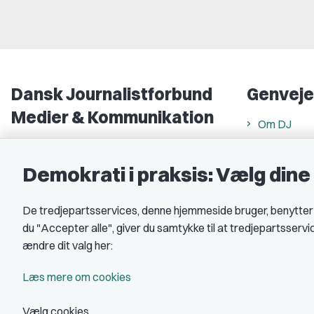
Dansk Journalistforbund
Genveje
Medier & Kommunikation
Om DJ
Gammel Strand 46
DJ in Englis
1202 København K
Demokrati i praksis: Vælg din
Find freela
CVR nr.: 59783718
Privatlivs- 
De tredjepartsservices, denne hjemmeside bruger, benytter co
EAN nr.: 5790002490071
Rettigheds
du "Accepter alle", giver du samtykke til at tredjepartsserv
Åbnings- og
Kontakt DJ
ændre dit valg her:
Book samtale
A-kasse: 
Læs mere om cookies
DJ's jobpor
Vælg cookies