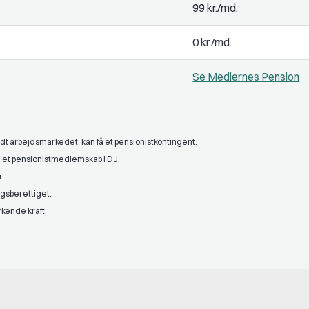
99 kr./md.
0 kr./md.
Se Mediernes Pension
dt arbejdsmarkedet, kan få et pensionistkontingent.
å et pensionistmedlemskab i DJ.
r.
gsberettiget.
kende kraft.