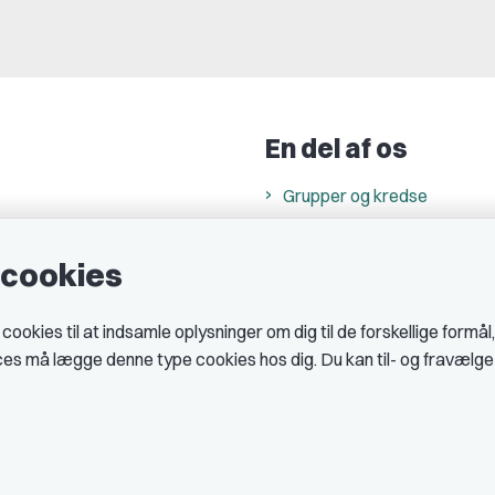
En del af os
Grupper og kredse
h
Studenterorganisationer
e cookies
ncer
Fagligt aktive
& cookiepolitik
okies til at indsamle oplysninger om dig til de forskellige formål
midler hos DJ
ices må lægge denne type cookies hos dig. Du kan til- og fravælg
 telefontider
AJKS
tal