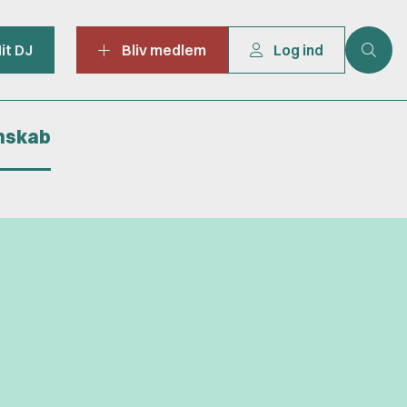
it DJ
Bliv medlem
Log ind
mskab