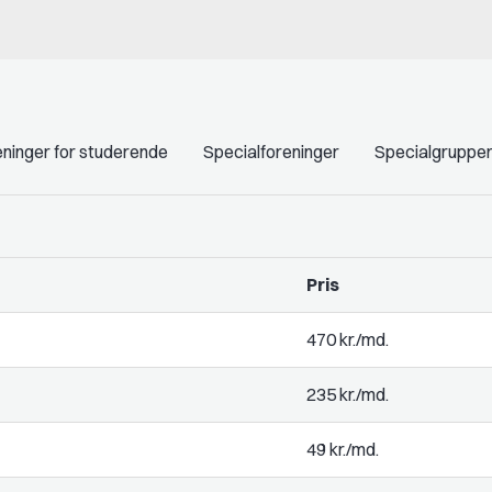
ninger for studerende
Specialforeninger
Specialgruppe
Pris
470 kr./md.
235 kr./md.
49 kr./md.