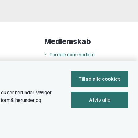
Medlemskab
Fordele som medlem
Kontingent
Forstå dit medlemskab
Tillad alle cookies
Pressekort
, du ser herunder. Vælger
Afvis alle
e formål herunder og
Bliv medlem