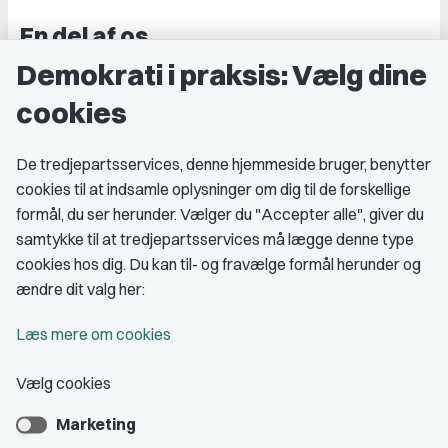
En del af os
Demokrati i praksis: Vælg dine
Grupper og kredse
cookies
Studenterorganisationer
Fagligt aktive
De tredjepartsservices, denne hjemmeside bruger, benytter
cookies til at indsamle oplysninger om dig til de forskellige
Medlemskab
formål, du ser herunder. Vælger du "Accepter alle", giver du
samtykke til at tredjepartsservices må lægge denne type
Fordele som medlem
cookies hos dig. Du kan til- og fravælge formål herunder og
Kontingent
ændre dit valg her:
Forstå dit medlemskab
Læs mere om cookies
Pressekort
Vælg cookies
Marketing
Bliv medlem