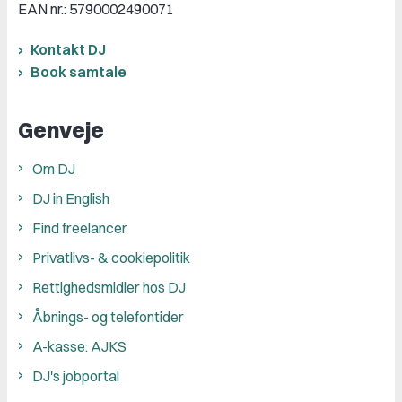
EAN nr.: 5790002490071
Kontakt DJ
Book samtale
Genveje
Om DJ
DJ in English
Find freelancer
Privatlivs- & cookiepolitik
Rettighedsmidler hos DJ
Åbnings- og telefontider
A-kasse: AJKS
DJ's jobportal