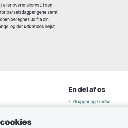
t eller overenskomst. I den
on for barselsdagpengene samt
ionen beregnes ud fra din
enge, og der udbetales højst
En del af os
Grupper og kredse
h
Studenterorganisationer
e cookies
ncer
Fagligt aktive