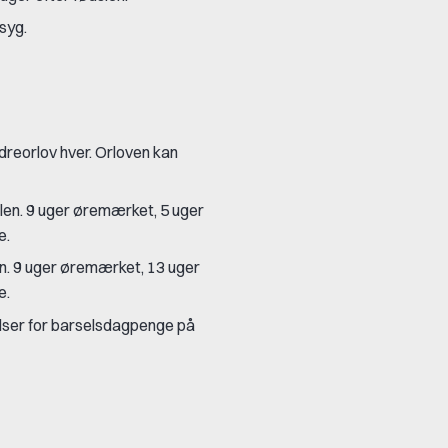
syg.
ldreorlov hver. Orloven kan
len. 9 uger øremærket, 5 uger
e.
en. 9 uger øremærket, 13 uger
e.
elser for barselsdagpenge på