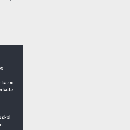
se
efusion
private
u skal
 er