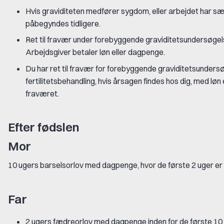
Hvis graviditeten medfører sygdom, eller arbejdet har sær
påbegyndes tidligere.
Ret til fravær under forebyggende graviditetsundersøgels
Arbejdsgiver betaler løn eller dagpenge.
Du har ret til fravær for forebyggende graviditetsunders
fertilitetsbehandling, hvis årsagen findes hos dig, med lø
fraværet.
Efter fødslen
Mor
10 ugers barselsorlov med dagpenge, hvor de første 2 uger er p
Far
2 ugers fædreorlov med dagpenge inden for de første 10 