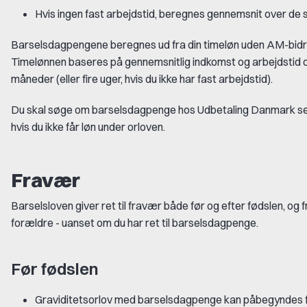
Hvis ingen fast arbejdstid, beregnes gennemsnit over de s
Barselsdagpengene beregnes ud fra din timeløn uden AM-bidrag
Timelønnen baseres på gennemsnitlig indkomst og arbejdstid d
måneder (eller fire uger, hvis du ikke har fast arbejdstid).
Du skal søge om barselsdagpenge hos Udbetaling Danmark sen
hvis du ikke får løn under orloven.
Fravær
Barselsloven giver ret til fravær både før og efter fødslen, og
forældre - uanset om du har ret til barselsdagpenge.
Før fødslen
Graviditetsorlov med barselsdagpenge kan påbegyndes fir