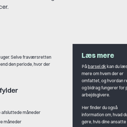
cer.
Læs mere
2 uger. Selve fraværsretten
 end den periode, hvor der
På
barsel.dk
kan du læ
mere om hvem der er
omfattet, og hvordan r
og bidrag fungerer for 
fylder
arbejdsgivere.
Her finder du også
re afsluttede måneder
information om, hvad d
ire måneder
gøre, hvis dine ansatte