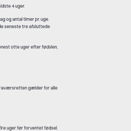
idste 4 uger.
 og antal timer pr. uge.
e seneste tre afsluttede
est otte uger efter fødslen,
 fraværsretten gælder for alle
e uger før forventet fødsel.