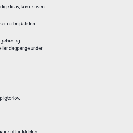
lige krav, kan orloven
er i arbejdstiden.
øgelser og
n eller dagpenge under
ligtorlov.
uger efter fødslen.