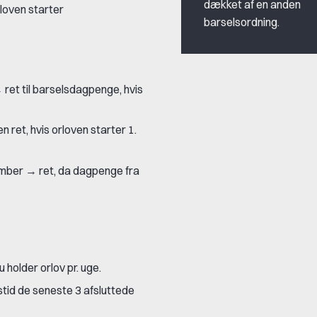
dækket af en anden
rloven starter
barselsordning.
→ ret til barselsdagpenge, hvis
en ret, hvis orloven starter 1.
ovember → ret, da dagpenge fra
holder orlov pr. uge.
tid de seneste 3 afsluttede