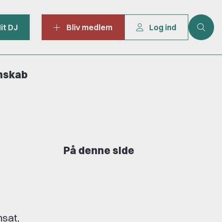
it DJ
Bliv medlem
Log ind
mskab
På denne side
nsat,