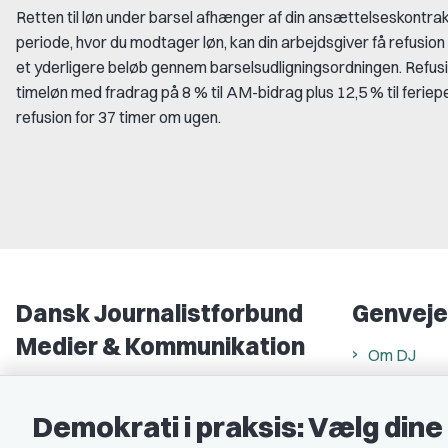
Retten til løn under barsel afhænger af din ansættelseskontrak
periode, hvor du modtager løn, kan din arbejdsgiver få refusi
et yderligere beløb gennem barselsudligningsordningen. Refus
timeløn med fradrag på 8 % til AM-bidrag plus 12,5 % til feriep
refusion for 37 timer om ugen.
Dansk Journalistforbund
Genveje
Medier & Kommunikation
Om DJ
Gammel Strand 46
DJ in Englis
1202 København K
Demokrati i praksis: Vælg din
Find freela