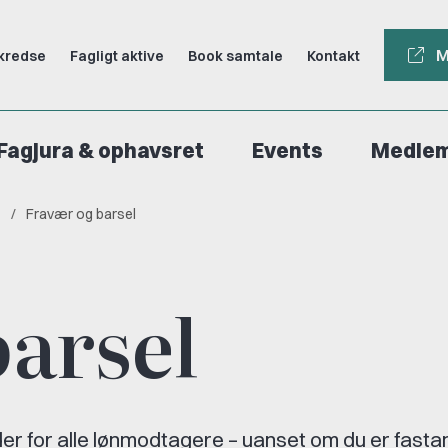
M
kredse
Fagligt aktive
Book samtale
Kontakt
Fagjura & ophavsret
Events
Medle
Fravær og barsel
barsel
 for alle lønmodtagere – uanset om du er fasta