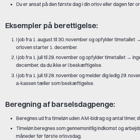
Du er ansat på den første dag i din orlov eller dagen før o
Eksempler på berettigelse:
I job fra 1. august til 30. november og opfylder timetallet 
orloven starter 1. december.
I job fra 1. juli til 28. november og opfylder timetallet → ing
december, da du ikke er i beskæftigelse.
I job fra 1. juli til 28. november og melder dig ledig 29. n
a-kassen tæller som beskæftigelse.
Beregning af barselsdagpenge:
Beregnes ud fra timeløn uden AM-bidrag og antal timer, du 
Timeløn beregnes som gennemsnitlig indkomst og arbejds
måneder før første orlovsdag.