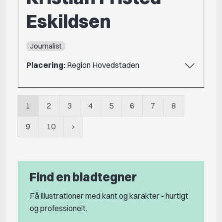
Eskildsen
Journalist
Placering:
Region Hovedstaden
1
2
3
4
5
6
7
8
9
10
Find en bladtegner
Få illustrationer med kant og karakter - hurtigt
og professionelt.