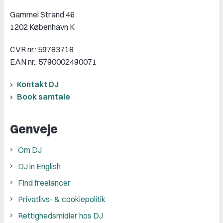
Gammel Strand 46
1202 København K
CVR nr.: 59783718
EAN nr.: 5790002490071
Kontakt DJ
Book samtale
Genveje
Om DJ
DJ in English
Find freelancer
Privatlivs- & cookiepolitik
Rettighedsmidler hos DJ