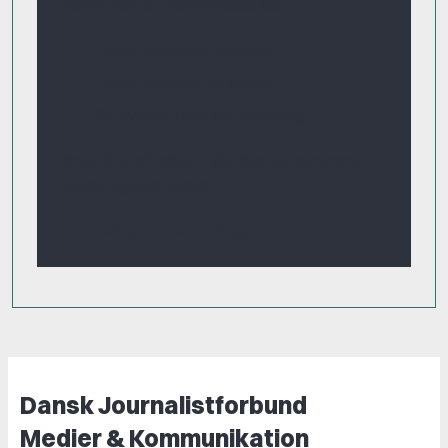
Derfor bør din profil fortælle klart:
Hvilke problemer du løser
Hvilke brancher du kender
Og hvorfor du er det sikre valg
Brug din profil aktivt - så bliver du nemmere
fundet og oftere valgt.
Det søger en arbejdsgiver
Dansk Journalistforbund
Medier & Kommunikation