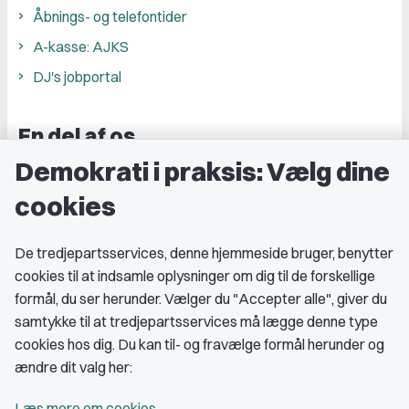
Åbnings- og telefontider
A-kasse: AJKS
DJ's jobportal
En del af os
Demokrati i praksis: Vælg dine
Grupper og kredse
cookies
Studenterorganisationer
Fagligt aktive
De tredjepartsservices, denne hjemmeside bruger, benytter
cookies til at indsamle oplysninger om dig til de forskellige
Medlemskab
formål, du ser herunder. Vælger du "Accepter alle", giver du
samtykke til at tredjepartsservices må lægge denne type
Fordele som medlem
cookies hos dig. Du kan til- og fravælge formål herunder og
Kontingent
ændre dit valg her:
Forstå dit medlemskab
Læs mere om cookies