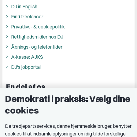
DJ in English
Find freelancer
Privatlivs- & cookiepolitik
Rettighedsmidler hos DJ
Åbnings- og telefontider
A-kasse: AJKS
DJ's jobportal
En del af os
Demokrati i praksis: Vælg dine
Grupper og kredse
cookies
Studenterorganisationer
Fagligt aktive
De tredjepartsservices, denne hjemmeside bruger, benytter
cookies til at indsamle oplysninger om dig til de forskellige