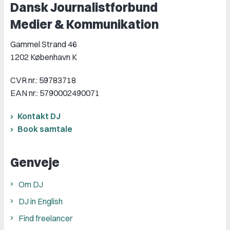
Dansk Journalistforbund
Medier & Kommunikation
Gammel Strand 46
1202 København K
CVR nr.: 59783718
EAN nr.: 5790002490071
Kontakt DJ
Book samtale
Genveje
Om DJ
DJ in English
Find freelancer