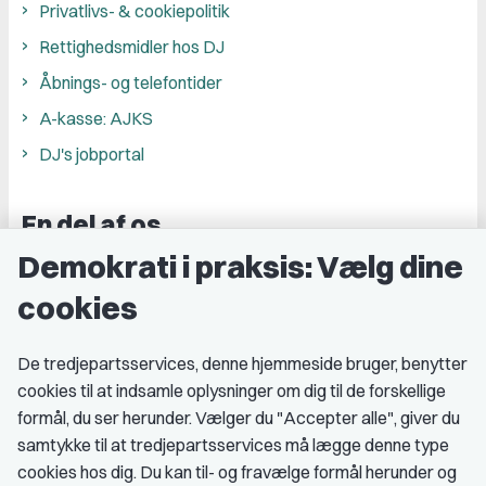
Privatlivs- & cookiepolitik
Rettighedsmidler hos DJ
Åbnings- og telefontider
A-kasse: AJKS
DJ's jobportal
En del af os
Demokrati i praksis: Vælg dine
Grupper og kredse
cookies
Studenterorganisationer
Fagligt aktive
De tredjepartsservices, denne hjemmeside bruger, benytter
cookies til at indsamle oplysninger om dig til de forskellige
Medlemskab
formål, du ser herunder. Vælger du "Accepter alle", giver du
samtykke til at tredjepartsservices må lægge denne type
Fordele som medlem
cookies hos dig. Du kan til- og fravælge formål herunder og