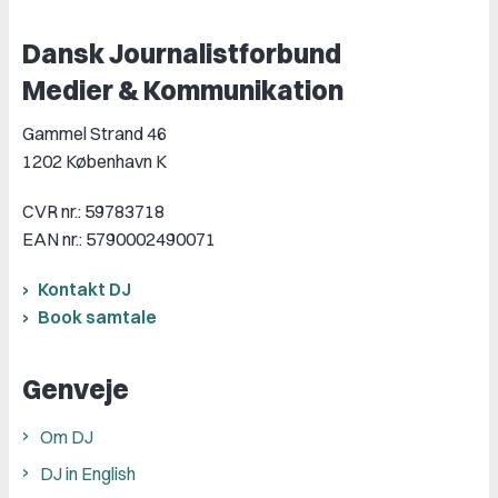
Dansk Journalistforbund
Medier & Kommunikation
Gammel Strand 46
1202 København K
CVR nr.: 59783718
EAN nr.: 5790002490071
Kontakt DJ
Book samtale
Genveje
Om DJ
DJ in English