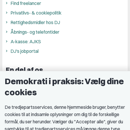
Find freelancer
Privatlivs- & cookiepolitik
Rettighedsmidler hos DJ
Åbnings- og telefontider
A-kasse: AJKS
DJ's jobportal
En del af os
Demokrati i praksis: Vælg dine
Grupper og kredse
cookies
Studenterorganisationer
Fagligt aktive
De tredjepartsservices, denne hjemmeside bruger, benytter
cookies til at indsamle oplysninger om dig til de forskellige
Medlemskab
formål, du ser herunder. Vælger du "Accepter alle", giver du
samtykke til at tredjepartsservices må lægge denne type