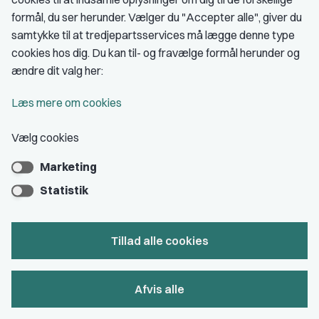
kontante medlemsfordele
formål, du ser herunder. Vælger du "Accepter alle", giver du
samtykke til at tredjepartsservices må lægge denne type
Meld dig ind
cookies hos dig. Du kan til- og fravælge formål herunder og
ændre dit valg her:
Læs mere om cookies
Vælg cookies
Dansk Journalistforbund
Medier & Kommunikation
Marketing
Statistik
Gammel Strand 46
1202 København K
Tillad alle cookies
CVR nr.: 59783718
EAN nr.: 5790002490071
Afvis alle
Kontakt DJ
Book samtale