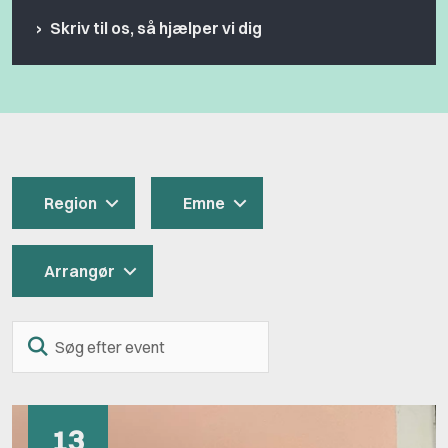
Skriv til os, så hjælper vi dig
Region
Emne
Arrangør
Søg
efter
event
13