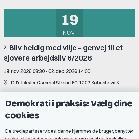
19
NOV.
Bliv heldig med vilje – genvej til et
sjovere arbejdsliv 6/2026
19. nov. 2026 08:30
-
02. dec. 2026 14:00
DJ's lokaler Gammel Strand 50, 1202 København K.
Demokrati i praksis: Vælg dine
cookies
Bliv medlem
De tredjepartsservices, denne hjemmeside bruger, benytter
Som medlem får du adgang til en række faglige og
cookies til at indsamle oplysninger om dig til de forskellige