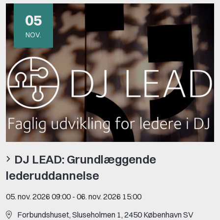
05
NOV.
DJ LEAD: Grundlæggende
lederuddannelse
05. nov. 2026 09:00
-
06. nov. 2026 15:00
For­bunds­hu­set, Slu­se­hol­men 1, 2450 Kø­ben­havn SV