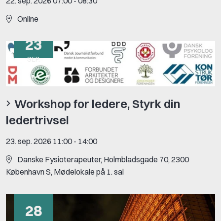
22. sep. 2026 07:00
-
08:30
Online
23
SEP.
Workshop for ledere, Styrk din
ledertrivsel
23. sep. 2026 11:00
-
14:00
Danske Fysioterapeuter, Holmbladsgade 70, 2300
København S, Mødelokale på 1. sal
28