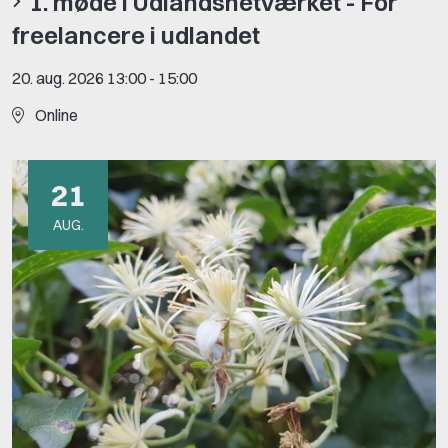
1. møde i Udlandsnetværket - For
freelancere i udlandet
20. aug. 2026 13:00
-
15:00
Online
21
AUG.