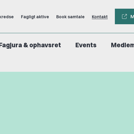
M
kredse
Fagligt aktive
Book samtale
Kontakt
Fagjura & ophavsret
Events
Medle