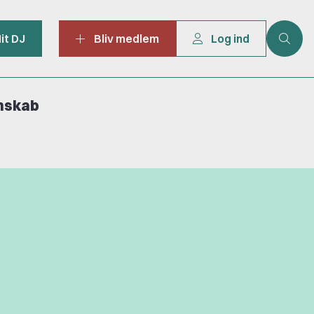
it DJ
Bliv medlem
Log ind
mskab