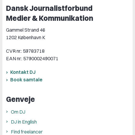
Dansk Journalistforbund
Medier & Kommunikation
Gammel Strand 46
1202 København K
CVR nr.: 59783718
EAN nr.: 5790002490071
Kontakt DJ
Book samtale
Genveje
Om DJ
DJ in English
Find freelancer