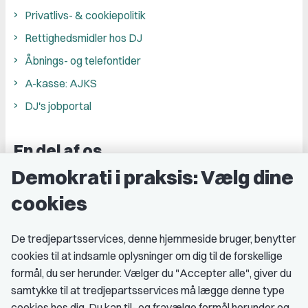
Privatlivs- & cookiepolitik
Rettighedsmidler hos DJ
Åbnings- og telefontider
A-kasse: AJKS
DJ's jobportal
En del af os
Demokrati i praksis: Vælg dine
Grupper og kredse
cookies
Studenterorganisationer
Fagligt aktive
De tredjepartsservices, denne hjemmeside bruger, benytter
cookies til at indsamle oplysninger om dig til de forskellige
Medlemskab
formål, du ser herunder. Vælger du "Accepter alle", giver du
samtykke til at tredjepartsservices må lægge denne type
Fordele som medlem
cookies hos dig. Du kan til- og fravælge formål herunder og