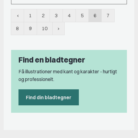
1
2
3
4
5
6
7
8
9
10
Find en bladtegner
Få illustrationer med kant og karakter - hurtigt
og professionelt.
Find din bladtegner