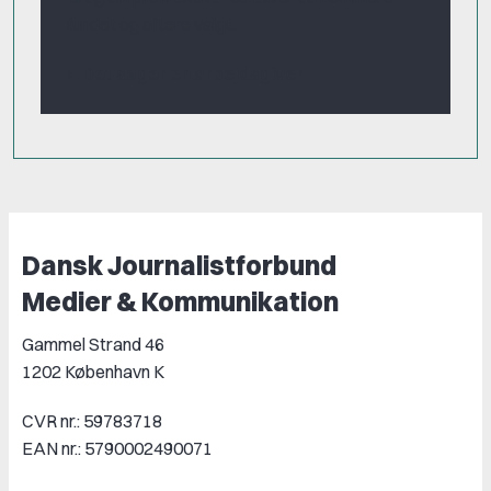
fundet og oftere valgt.
Det søger en arbejdsgiver
Dansk Journalistforbund
Medier & Kommunikation
Gammel Strand 46
1202 København K
CVR nr.: 59783718
EAN nr.: 5790002490071