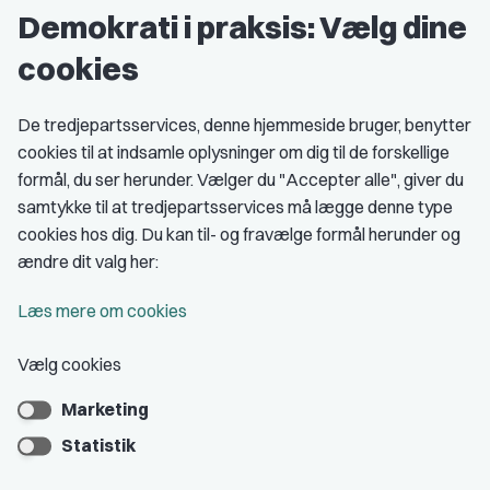
Demokrati i praksis: Vælg dine
Grupper og kredse
cookies
Studenterorganisationer
Fagligt aktive
De tredjepartsservices, denne hjemmeside bruger, benytter
cookies til at indsamle oplysninger om dig til de forskellige
Medlemskab
formål, du ser herunder. Vælger du "Accepter alle", giver du
samtykke til at tredjepartsservices må lægge denne type
Fordele som medlem
cookies hos dig. Du kan til- og fravælge formål herunder og
Kontingent
ændre dit valg her:
Forstå dit medlemskab
Læs mere om cookies
Pressekort
Vælg cookies
Marketing
Bliv medlem
Statistik