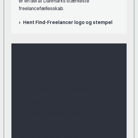
er en del af Danmarks stærkeste
freelancefællesskab.
Hent Find-Freelancer logo og stempel
Gør din profil skarp - og bliv
valgt!
Arbejdsgivere leder efter løsninger, ikke titler.
Derfor bør din profil fortælle klart:
Hvilke problemer du løser
Hvilke brancher du kender
Og hvorfor du er det sikre valg
Brug din profil aktivt - så bliver du nemmere