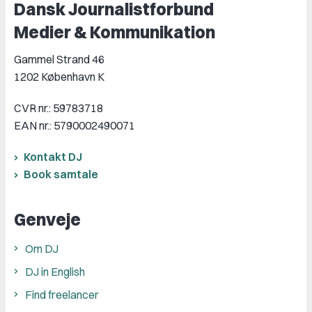
Dansk Journalistforbund
Medier & Kommunikation
Gammel Strand 46
1202 København K
CVR nr.: 59783718
EAN nr.: 5790002490071
Kontakt DJ
Book samtale
Genveje
Om DJ
DJ in English
Find freelancer