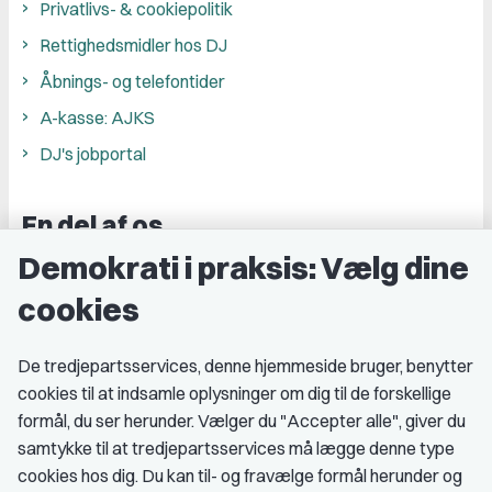
Privatlivs- & cookiepolitik
Rettighedsmidler hos DJ
Åbnings- og telefontider
A-kasse: AJKS
DJ's jobportal
En del af os
Demokrati i praksis: Vælg dine
Grupper og kredse
cookies
Studenterorganisationer
Fagligt aktive
De tredjepartsservices, denne hjemmeside bruger, benytter
cookies til at indsamle oplysninger om dig til de forskellige
Medlemskab
formål, du ser herunder. Vælger du "Accepter alle", giver du
samtykke til at tredjepartsservices må lægge denne type
Fordele som medlem
cookies hos dig. Du kan til- og fravælge formål herunder og