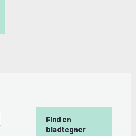
Find en
bladtegner