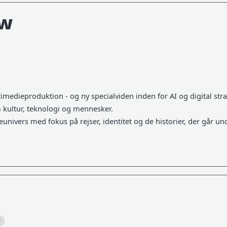
ow
medieproduktion - og ny specialviden inden for AI og digital stra
 kultur, teknologi og mennesker.
eunivers med fokus på rejser, identitet og de historier, der går un
r