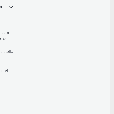
nd
d som
rika.
olstolk.
ceret