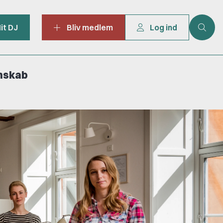
it DJ
Bliv medlem
Log ind
mskab