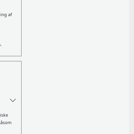
ing af
n.
iske
 såsom