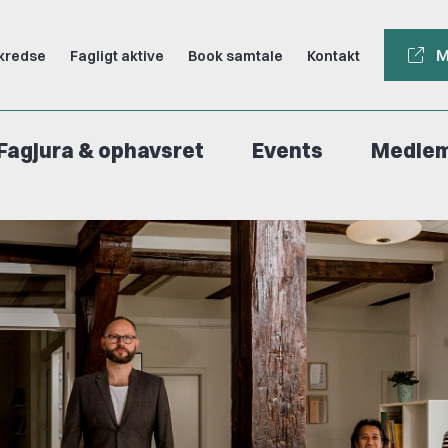
M
kredse
Fagligt aktive
Book samtale
Kontakt
Fagjura & ophavsret
Events
Medle