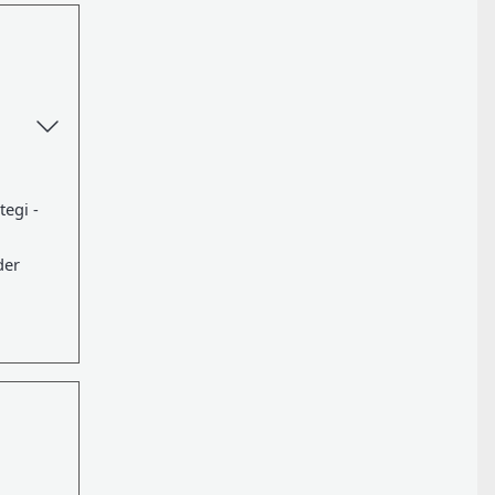
tegi -
der