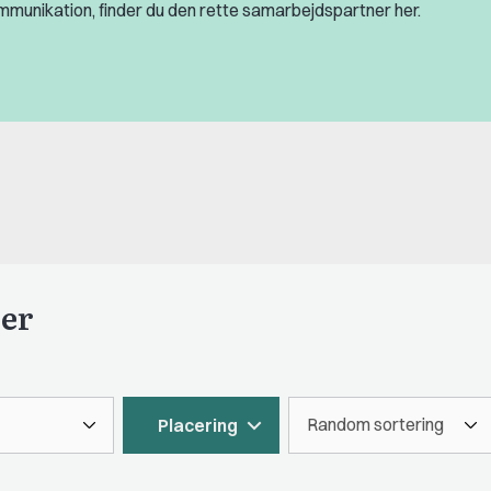
kommunikation, finder du den rette samarbejdspartner her.
her
Placering