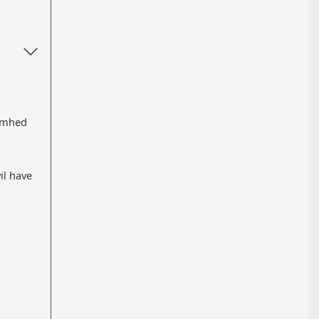
somhed
il have