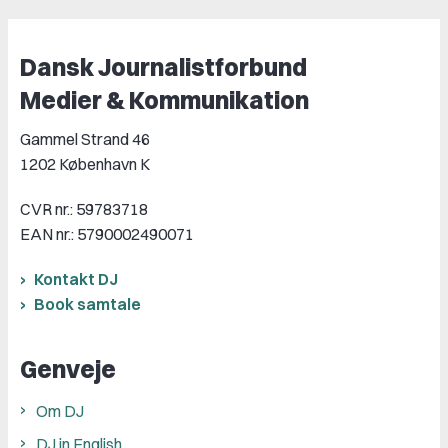
Dansk Journalistforbund
Medier & Kommunikation
Gammel Strand 46
1202 København K
CVR nr.: 59783718
EAN nr.: 5790002490071
Kontakt DJ
Book samtale
Genveje
Om DJ
DJ in English