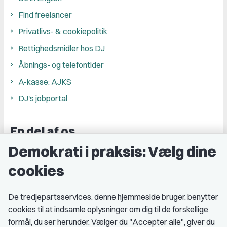
Find freelancer
Privatlivs- & cookiepolitik
Rettighedsmidler hos DJ
Åbnings- og telefontider
A-kasse: AJKS
DJ's jobportal
En del af os
Demokrati i praksis: Vælg dine
Grupper og kredse
cookies
Studenterorganisationer
Fagligt aktive
De tredjepartsservices, denne hjemmeside bruger, benytter
cookies til at indsamle oplysninger om dig til de forskellige
Medlemskab
formål, du ser herunder. Vælger du "Accepter alle", giver du