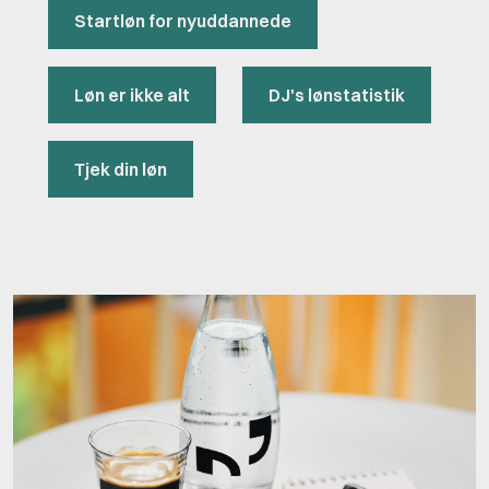
Startløn for nyuddannede
Løn er ikke alt
DJ's lønstatistik
Tjek din løn