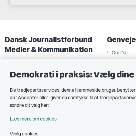
Dansk Journalistforbund
Genveje
Medier & Kommunikation
Om DJ
Gammel Strand 46
DJ in Englis
1202 København K
Demokrati i praksis: Vælg din
Find freela
CVR nr.: 59783718
Privatlivs- 
De tredjepartsservices, denne hjemmeside bruger, benytter co
EAN nr.: 5790002490071
Rettigheds
du "Accepter alle", giver du samtykke til at tredjepartsserv
Åbnings- og
Kontakt DJ
ændre dit valg her:
Book samtale
A-kasse: 
Læs mere om cookies
DJ's jobpor
Vælg cookies