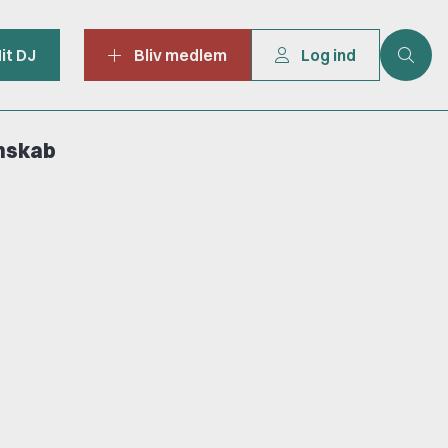
it DJ
Bliv medlem
Log ind
mskab