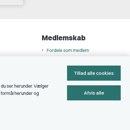
Medlemskab
Fordele som medlem
Kontingent
Forstå dit medlemskab
Tillad alle cookies
Pressekort
, du ser herunder. Vælger
Afvis alle
e formål herunder og
Bliv medlem