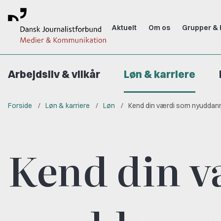
Aktuelt
Om os
Grupper & 
Arbejdsliv & vilkår
Løn & karriere
Forside
Løn & karriere
Løn
Kend din værdi som nyuddan
Kend din v