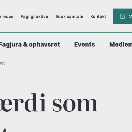
M
kredse
Fagligt aktive
Book samtale
Kontakt
Fagjura & ophavsret
Events
Medle
net
ærdi som