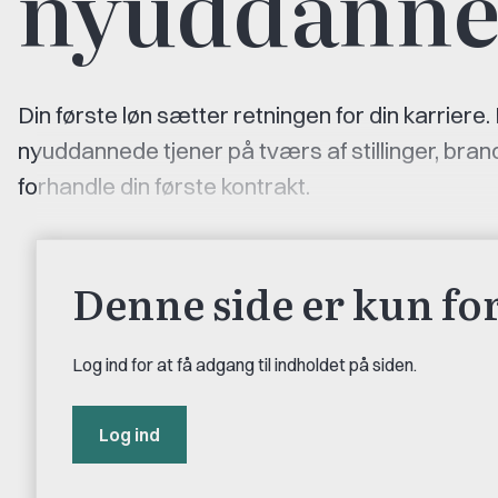
nyuddanne
Din første løn sætter retningen for din karriere. 
nyuddannede tjener på tværs af stillinger, bran
forhandle din første kontrakt.
Denne side er kun f
Log ind for at få adgang til indholdet på siden.
Log ind