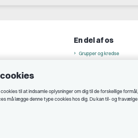
En del af os
Grupper og kredse
h
Studenterorganisationer
e cookies
ncer
Fagligt aktive
& cookiepolitik
okies til at indsamle oplysninger om dig til de forskellige formål
midler hos DJ
ices må lægge denne type cookies hos dig. Du kan til- og fravælg
 telefontider
AJKS
tal