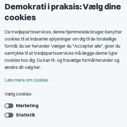
Demokrati i praksis: Vælg dine
Grupper og kredse
cookies
Studenterorganisationer
Fagligt aktive
De tredjepartsservices, denne hjemmeside bruger, benytter
cookies til at indsamle oplysninger om dig til de forskellige
Medlemskab
formål, du ser herunder. Vælger du "Accepter alle", giver du
samtykke til at tredjepartsservices må lægge denne type
Fordele som medlem
cookies hos dig. Du kan til- og fravælge formål herunder og
Kontingent
ændre dit valg her:
Forstå dit medlemskab
Læs mere om cookies
Pressekort
Vælg cookies
Marketing
Bliv medlem
Statistik