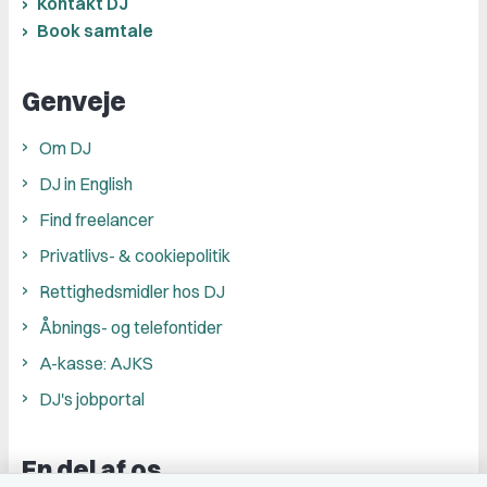
Kontakt DJ
Book samtale
Genveje
Om DJ
DJ in English
Find freelancer
Privatlivs- & cookiepolitik
Rettighedsmidler hos DJ
Åbnings- og telefontider
A-kasse: AJKS
DJ's jobportal
En del af os