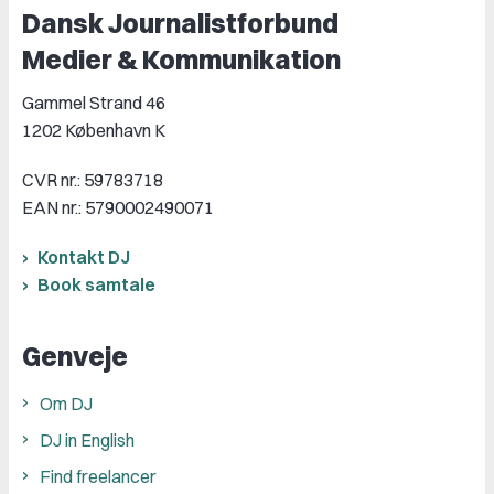
Dansk Journalistforbund
Medier & Kommunikation
Gammel Strand 46
1202 København K
CVR nr.: 59783718
EAN nr.: 5790002490071
Kontakt DJ
Book samtale
Genveje
Om DJ
DJ in English
Find freelancer