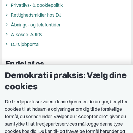
Privatlivs- & cookiepolitik
Rettighedsmidler hos DJ
Åbnings- og telefontider
A-kasse: AJKS
DJ's jobportal
En del af os
Demokrati i praksis: Vælg dine
Grupper og kredse
cookies
Studenterorganisationer
Fagligt aktive
De tredjepartsservices, denne hjemmeside bruger, benytter
cookies til at indsamle oplysninger om dig til de forskellige
Medlemskab
formål, du ser herunder. Vælger du "Accepter alle", giver du
samtykke til at tredjepartsservices må lægge denne type
Fordele som medlem
cookies hos dig. Du kan til- og fravælge formål herunder og