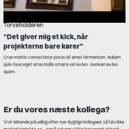
Torveholderen
“Det giver mig et kick, når
projekterne bare kører”
Cras mattis consectetur purus sit amet fermentum. Nullam
quis risus eget urna mollis ornare vel eu leo. Aenean eu leo
quam.
Er du vores næste kollega?
Vi er løbende på udkig efter nye dygtige kollegaer, så tøv ikke
med at kontakte os – også selvom vi ikke har noget aktuelt