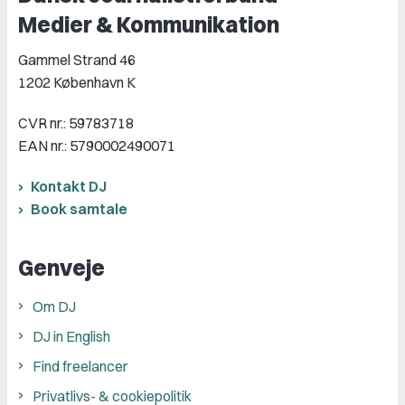
Medier & Kommunikation
Gammel Strand 46
1202 København K
CVR nr.: 59783718
EAN nr.: 5790002490071
Kontakt DJ
Book samtale
Genveje
Om DJ
DJ in English
Find freelancer
Privatlivs- & cookiepolitik