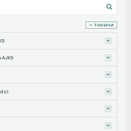
Fold all out
JKS
ra AJKS
 o.l.