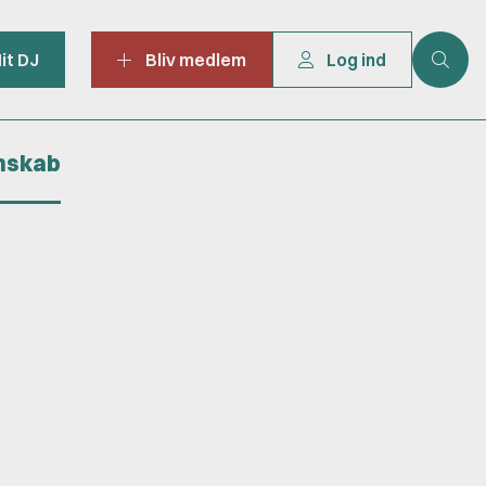
it DJ
Bliv medlem
Log ind
mskab