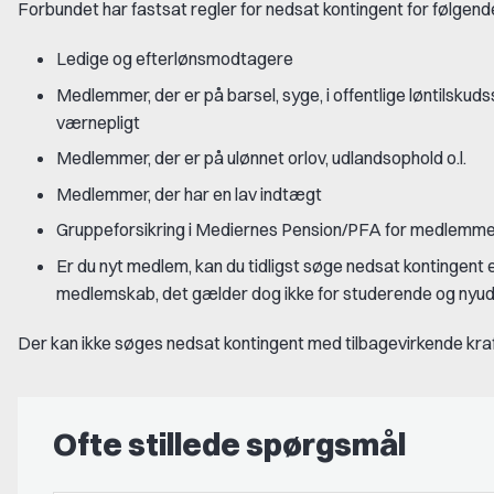
Forbundet har fastsat regler for nedsat kontingent for følgend
Ledige og efterlønsmodtagere
Medlemmer, der er på barsel, syge, i offentlige løntilskudsst
værnepligt
Medlemmer, der er på ulønnet orlov, udlandsophold o.l.
Medlemmer, der har en lav indtægt
Gruppeforsikring i Mediernes Pension/PFA for medlemmer
Er du nyt medlem, kan du tidligst søge nedsat kontingent 
medlemskab, det gælder dog ikke for studerende og ny
Der kan ikke søges nedsat kontingent med tilbagevirkende kraf
Ofte stillede spørgsmål