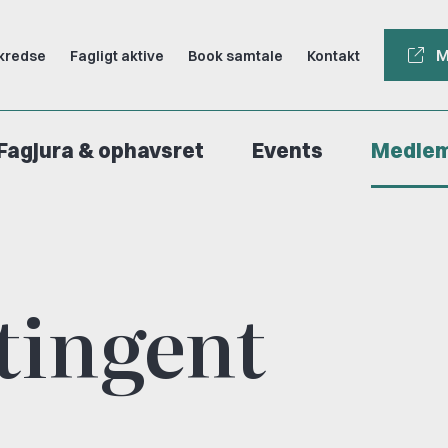
M
kredse
Fagligt aktive
Book samtale
Kontakt
Fagjura & ophavsret
Events
Medle
tingent