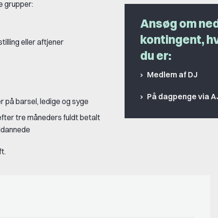
e grupper:
Ansøg om ne
kontingent, h
illing eller aftjener
du er:
Medlem af DJ
På dagpenge via 
 på barsel, ledige og syge
efter tre måneders fuldt betalt
uddannede
t.