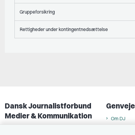
Gruppeforsikring
Rettigheder under kontingentnedsættelse
Dansk Journalistforbund
Genveje
Medier & Kommunikation
Om DJ
Gammel Strand 46
DJ in Englis
1202 København K