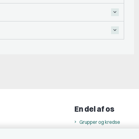
En del af os
Grupper og kredse
h
Studenterorganisationer