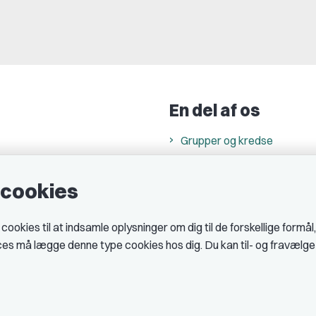
En del af os
Grupper og kredse
h
Studenterorganisationer
e cookies
ncer
Fagligt aktive
& cookiepolitik
okies til at indsamle oplysninger om dig til de forskellige formål
midler hos DJ
ices må lægge denne type cookies hos dig. Du kan til- og fravælg
 telefontider
AJKS
tal