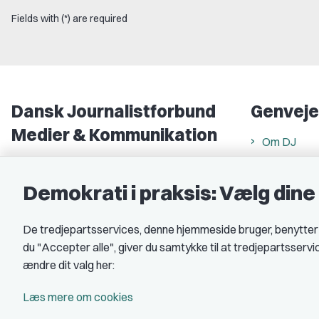
Fields with (*) are required
Dansk Journalistforbund
Genveje
Medier & Kommunikation
Om DJ
Gammel Strand 46
DJ in Englis
1202 København K
Demokrati i praksis: Vælg din
Find freela
CVR nr.: 59783718
Privatlivs- 
De tredjepartsservices, denne hjemmeside bruger, benytter co
EAN nr.: 5790002490071
Rettigheds
du "Accepter alle", giver du samtykke til at tredjepartsserv
Åbnings- og
Kontakt DJ
ændre dit valg her:
Book samtale
A-kasse: 
Læs mere om cookies
DJ's jobpor