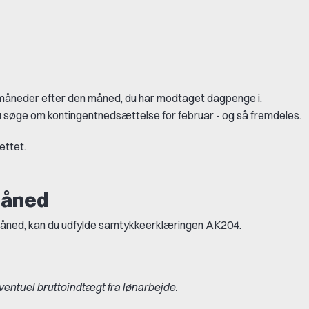
 måneder efter den måned, du har modtaget dagpenge i.
 søge om kontingentnedsættelse for februar - og så fremdeles.
ettet.
måned
 måned, kan du udfylde samtykkeerklæringen AK204.
entuel bruttoindtægt fra lønarbejde.