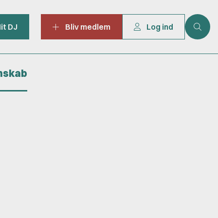
it DJ
Bliv medlem
Log ind
mskab