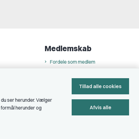
Medlemskab
Fordele som medlem
Kontingent
Forstå dit medlemskab
Tillad alle cookies
Pressekort
, du ser herunder. Vælger
Afvis alle
e formål herunder og
Bliv medlem