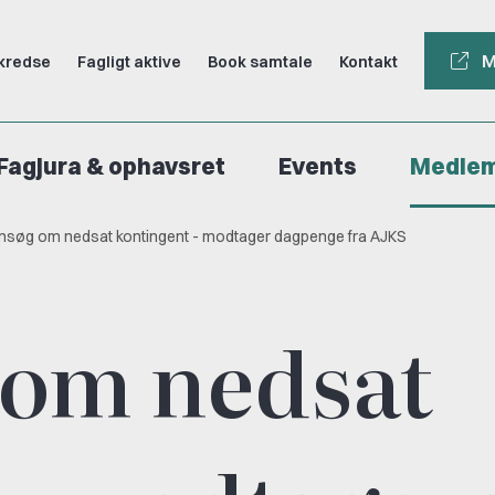
M
kredse
Fagligt aktive
Book samtale
Kontakt
Fagjura & ophavsret
Events
Medle
nsøg om nedsat kontingent - modtager dagpenge fra AJKS
 om nedsat