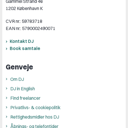
Gammel Strand 46
1202 København K
CVR nr.: 59783718
EAN nr.: 5790002490071
Kontakt DJ
Book samtale
Genveje
Om DJ
DJ in English
Find freelancer
Privatlivs- & cookiepolitik
Rettighedsmidler hos DJ
Åbnings- og telefontider