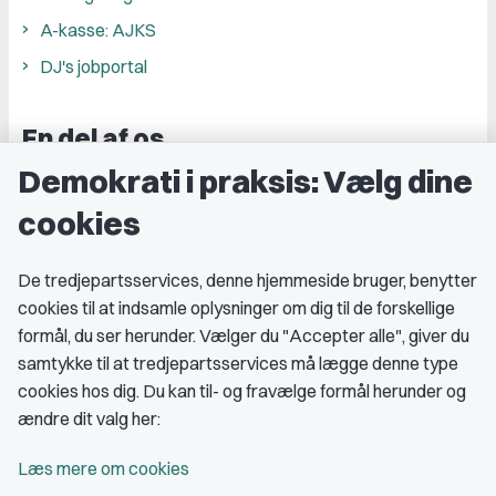
A-kasse: AJKS
DJ's jobportal
En del af os
Demokrati i praksis: Vælg dine
Grupper og kredse
cookies
Studenterorganisationer
Fagligt aktive
De tredjepartsservices, denne hjemmeside bruger, benytter
cookies til at indsamle oplysninger om dig til de forskellige
Medlemskab
formål, du ser herunder. Vælger du "Accepter alle", giver du
samtykke til at tredjepartsservices må lægge denne type
Fordele som medlem
cookies hos dig. Du kan til- og fravælge formål herunder og
Kontingent
ændre dit valg her:
Forstå dit medlemskab
Læs mere om cookies
Pressekort