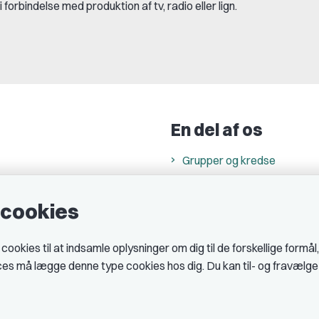
rbindelse med produktion af tv, radio eller lign.
En del af os
Grupper og kredse
h
Studenterorganisationer
e cookies
ncer
Fagligt aktive
& cookiepolitik
okies til at indsamle oplysninger om dig til de forskellige formål
midler hos DJ
ices må lægge denne type cookies hos dig. Du kan til- og fravælg
 telefontider
AJKS