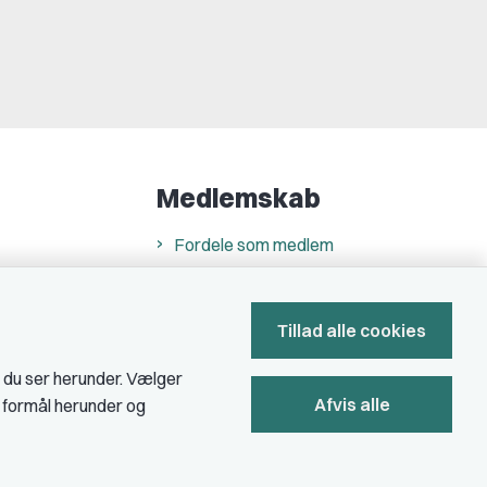
Medlemskab
Fordele som medlem
Kontingent
Forstå dit medlemskab
Tillad alle cookies
Pressekort
, du ser herunder. Vælger
Afvis alle
e formål herunder og
Bliv medlem