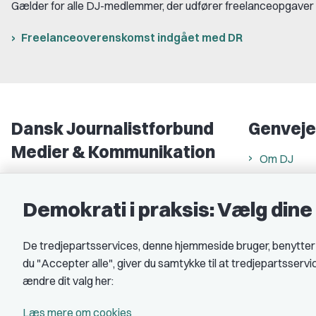
Gælder for alle DJ-medlemmer, der udfører freelanceopgaver i fo
Freelanceoverenskomst indgået med DR
Dansk Journalistforbund
Genveje
Medier & Kommunikation
Om DJ
Gammel Strand 46
DJ in Englis
1202 København K
Demokrati i praksis: Vælg din
Find freela
CVR nr.: 59783718
Privatlivs- 
De tredjepartsservices, denne hjemmeside bruger, benytter co
EAN nr.: 5790002490071
Rettigheds
du "Accepter alle", giver du samtykke til at tredjepartsserv
Åbnings- og
Kontakt DJ
ændre dit valg her:
Book samtale
A-kasse: 
Læs mere om cookies