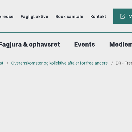
M
kredse
Fagligt aktive
Book samtale
Kontakt
Fagjura & ophavsret
Events
Medle
st
Overenskomster og kollektive aftaler for freelancere
DR - Fr