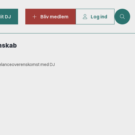
it DJ
Bliv medlem
Log ind
mskab
eelanceoverenskomst med DJ