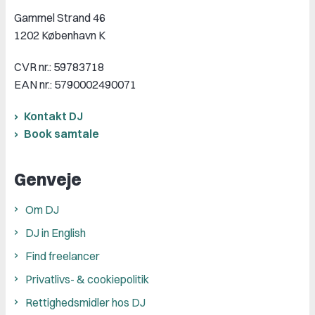
Gammel Strand 46
1202 København K
CVR nr.: 59783718
EAN nr.: 5790002490071
Kontakt DJ
Book samtale
Genveje
Om DJ
DJ in English
Find freelancer
Privatlivs- & cookiepolitik
Rettighedsmidler hos DJ