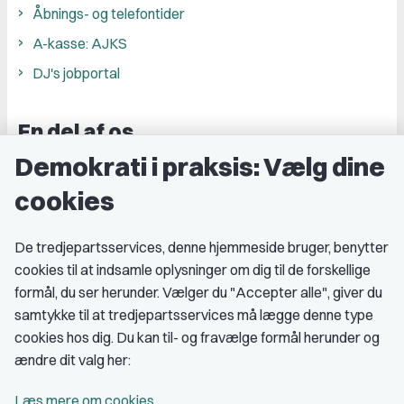
Åbnings- og telefontider
A-kasse: AJKS
DJ's jobportal
En del af os
Demokrati i praksis: Vælg dine
Grupper og kredse
cookies
Studenterorganisationer
Fagligt aktive
De tredjepartsservices, denne hjemmeside bruger, benytter
cookies til at indsamle oplysninger om dig til de forskellige
Medlemskab
formål, du ser herunder. Vælger du "Accepter alle", giver du
samtykke til at tredjepartsservices må lægge denne type
Fordele som medlem
cookies hos dig. Du kan til- og fravælge formål herunder og
Kontingent
ændre dit valg her:
Forstå dit medlemskab
Læs mere om cookies