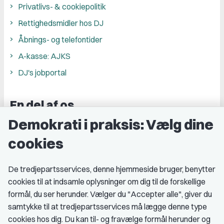
Privatlivs- & cookiepolitik
Rettighedsmidler hos DJ
Åbnings- og telefontider
A-kasse: AJKS
DJ's jobportal
En del af os
Demokrati i praksis: Vælg dine
Grupper og kredse
cookies
Studenterorganisationer
Fagligt aktive
De tredjepartsservices, denne hjemmeside bruger, benytter
cookies til at indsamle oplysninger om dig til de forskellige
Medlemskab
formål, du ser herunder. Vælger du "Accepter alle", giver du
samtykke til at tredjepartsservices må lægge denne type
Fordele som medlem
cookies hos dig. Du kan til- og fravælge formål herunder og