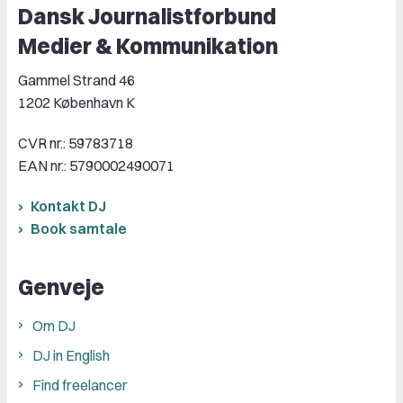
Dansk Journalistforbund
Medier & Kommunikation
Gammel Strand 46
1202 København K
CVR nr.: 59783718
EAN nr.: 5790002490071
Kontakt DJ
Book samtale
Genveje
Om DJ
DJ in English
Find freelancer