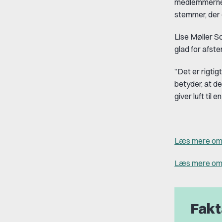
medlemmerne. 
stemmer, der 
Lise Møller S
glad for afst
”Det er rigti
betyder, at de
giver luft til 
Læs mere om 
Læs mere om 
Fakt