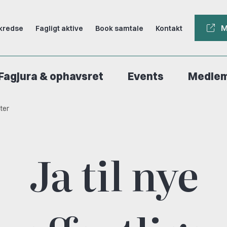
M
kredse
Fagligt aktive
Book samtale
Kontakt
Fagjura & ophavsret
Events
Medle
ter
Ja til nye