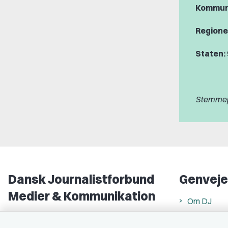
Kommun
Regione
Staten:
Stemmepr
Dansk Journalistforbund
Genveje
Medier & Kommunikation
Om DJ
Gammel Strand 46
DJ in Englis