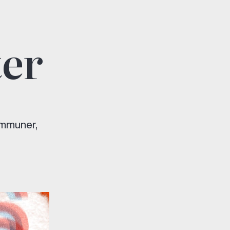
er
ommuner,