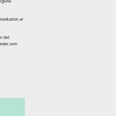
fgivne
unikation, er
or det
heder, som