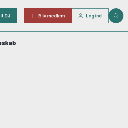
it DJ
Bliv medlem
Log ind
mskab