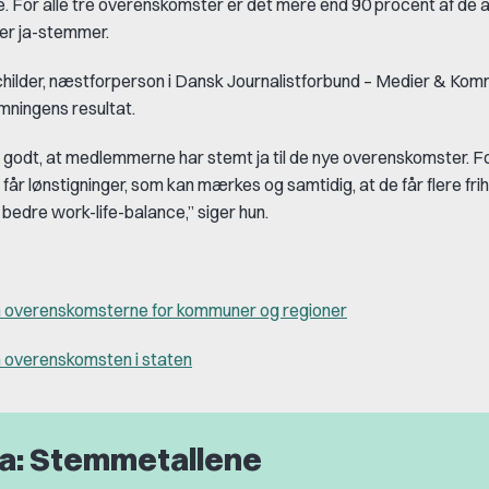
For alle tre overenskomster er det mere end 90 procent af de a
er ja-stemmer.
childer, næstforperson i Dansk Journalistforbund – Medier & Komm
emningens resultat.
gt godt, at medlemmerne har stemt ja til de nye overenskomster. F
 får lønstigninger, som kan mærkes og samtidig, at de får flere fri
en bedre work-life-balance,” siger hun.
overenskomsterne for kommuner og regioner
overenskomsten i staten
a: Stemmetallene