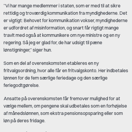
”Vi har mange medlemmer i staten, som er med til at sikre
rettidig og troværdig kommunikation fra myndighederne. Det
er vigtigt: Behovet for kommunikation vokser, myndighederne
er udfordret af misinformation, og snart får rigtigt mange
travlt med også at kommunikere om nye ministre og en ny
regering. Så jeg er glad for, de har udsigt til pæne
lønstigninger,” siger hun.
Som en del af overenskomsten etableres en ny
fritvalgsordning, hvor alle får en fritvalgskonto. Her indbetales
lønnen for de fem særlige feriedage og den særlige
feriegodtgørelse.
Ansatte på overenskomsten får fremover mulighed for at
vælge mellem, om pengene skal udbetales som en forhøjelse
af månedslønnen, som ekstra pensionsopsparing eller som
løn på deres fridage.