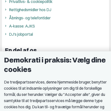
Privatlivs- & cookiepolitik
Rettighedsmidler hos DJ
Åbnings- og telefontider
A-kasse: AJKS
DJ's jobportal
En del af os
Demokrati i praksis: Vælg dine
Grupper og kredse
cookies
Studenterorganisationer
Fagligt aktive
De tredjepartsservices, denne hjemmeside bruger, benytter
cookies til at indsamle oplysninger om dig til de forskellige
Medlemskab
formål, du ser herunder. Vælger du "Accepter alle", giver du
samtykke til at tredjepartsservices må lægge denne type
Fordele som medlem
cookies hos dig. Du kan til- og fravælge formål herunder og