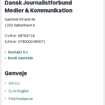
Dansk Journalistforbund
Medier & Kommunikation
Gammel Strand 46
1202 København K
CVR nr.: 59783718
EAN nr.: 5790002490071
Kontakt DJ
Book samtale
Genveje
Om DJ
DJ in English
Find freelancer