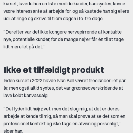
kurset, lavede han en liste med de kunder, han syntes, kunne
være interessante at arbejde for, og så kastede han sig ellers
ud i at ringe og skrive til ti om dagen i to-tre dage.
”Derefter var det ikke længere nervepirrende at kontakte
nye, potentielle kunder, for de mange nej’er får én til at tage
lidt mere let på det.”
Ikke et tilfældigt produkt
Inden kurset i 2022 havde Ivan Boll været freelancer i et par
år, men også altid syntes, det var grænseoverskridende at
lave koldt kanvassalg.
”Det lyder lidt højrøvet, men det slog mig, at det er deres
arbejde at kende til mig, så man skal prøve at se det som en
professionel kontakt og ikke tage en afvisning personligt,”
siger han.