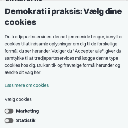
Demokrati i praksis: Vælg dine
Grupper og kredse
cookies
Studenterorganisationer
Fagligt aktive
De tredjepartsservices, denne hjemmeside bruger, benytter
cookies til at indsamle oplysninger om dig til de forskellige
Medlemskab
formål, du ser herunder. Vælger du "Accepter alle", giver du
samtykke til at tredjepartsservices må lægge denne type
Fordele som medlem
cookies hos dig. Du kan til- og fravælge formål herunder og
Kontingent
ændre dit valg her:
Forstå dit medlemskab
Læs mere om cookies
Pressekort
Vælg cookies
Marketing
Bliv medlem
Statistik