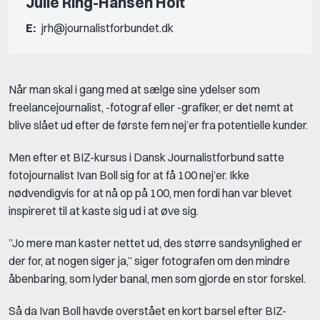
Julie Ring-Hansen Holt
E:
jrh@journalistforbundet.dk
Når man skal i gang med at sælge sine ydelser som
freelancejournalist, -fotograf eller -grafiker, er det nemt at
blive slået ud efter de første fem nej’er fra potentielle kunder.
Men efter et BIZ-kursus i Dansk Journalistforbund satte
fotojournalist Ivan Boll sig for at få 100 nej’er. Ikke
nødvendigvis for at nå op på 100, men fordi han var blevet
inspireret til at kaste sig ud i at øve sig.
”Jo mere man kaster nettet ud, des større sandsynlighed er
der for, at nogen siger ja,” siger fotografen om den mindre
åbenbaring, som lyder banal, men som gjorde en stor forskel.
Så da Ivan Boll havde overstået en kort barsel efter BIZ-