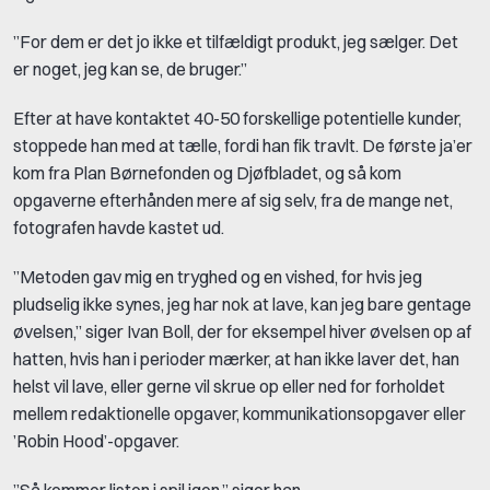
”For dem er det jo ikke et tilfældigt produkt, jeg sælger. Det
er noget, jeg kan se, de bruger.”
Efter at have kontaktet 40-50 forskellige potentielle kunder,
stoppede han med at tælle, fordi han fik travlt. De første ja’er
kom fra Plan Børnefonden og Djøfbladet, og så kom
opgaverne efterhånden mere af sig selv, fra de mange net,
fotografen havde kastet ud.
”Metoden gav mig en tryghed og en vished, for hvis jeg
pludselig ikke synes, jeg har nok at lave, kan jeg bare gentage
øvelsen,” siger Ivan Boll, der for eksempel hiver øvelsen op af
hatten, hvis han i perioder mærker, at han ikke laver det, han
helst vil lave, eller gerne vil skrue op eller ned for forholdet
mellem redaktionelle opgaver, kommunikationsopgaver eller
’Robin Hood’-opgaver.