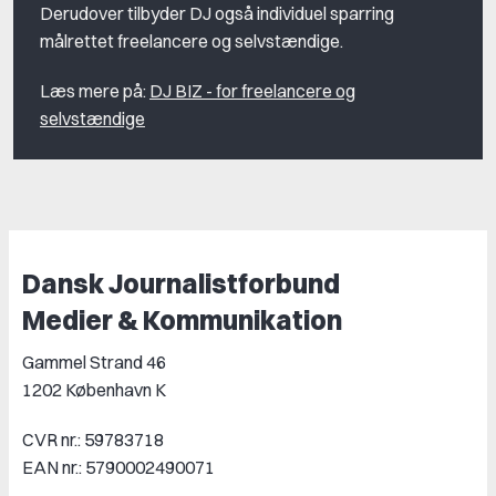
Derudover tilbyder DJ også individuel sparring
målrettet freelancere og selvstændige.
Læs mere på:
DJ BIZ - for freelancere og
selvstændige
Dansk Journalistforbund
Medier & Kommunikation
Gammel Strand 46
1202 København K
CVR nr.: 59783718
EAN nr.: 5790002490071