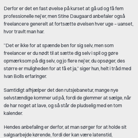
Derfor er det en fast øvelse på kurset at gå ud og få fem
professionelle nej’er, men Stine Daugaard anbefaler også
freelancere generelt at fortsætte øvelsen hver uge – uanset,
hvor travlt man har.
”Det er ikke for at spænde ben for sig selv, men som
freelancer er du nødt til at sætte dig selv i spil og gøre
opmærksom på dig selv, og jo flere nej’er, du opsøger, des
større er muligheden for at få et ja,” siger hun, helt i tråd med
Ivan Bolls erfaringer.
Samtidigt afhjælper det den rutsjebanetur, mange nye
selvstændige kommer ud på, fordi de glemmer at sælge, når
de har noget at lave, og så står de pludselig med en tom
kalender.
Hendes anbefaling er derfor, at man sørger for at holde sit
salgsarbejde kørende, fordi der kan være latenstid,