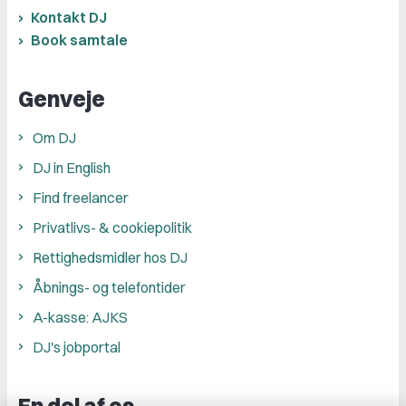
Kontakt DJ
Book samtale
Genveje
Om DJ
DJ in English
Find freelancer
Privatlivs- & cookiepolitik
Rettighedsmidler hos DJ
Åbnings- og telefontider
A-kasse: AJKS
DJ's jobportal
En del af os