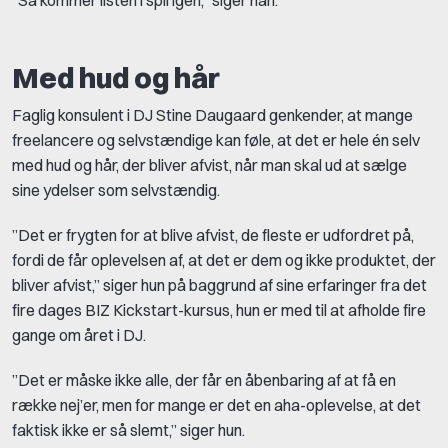
”Så kommer listen i spil igen,” siger han.
Med hud og hår
Faglig konsulent i DJ Stine Daugaard genkender, at mange
freelancere og selvstændige kan føle, at det er hele én selv
med hud og hår, der bliver afvist, når man skal ud at sælge
sine ydelser som selvstændig.
”Det er frygten for at blive afvist, de fleste er udfordret på,
fordi de får oplevelsen af, at det er dem og ikke produktet, der
bliver afvist,” siger hun på baggrund af sine erfaringer fra det
fire dages BIZ Kickstart-kursus, hun er med til at afholde fire
gange om året i DJ.
”Det er måske ikke alle, der får en åbenbaring af at få en
række nej’er, men for mange er det en aha-oplevelse, at det
faktisk ikke er så slemt,” siger hun.