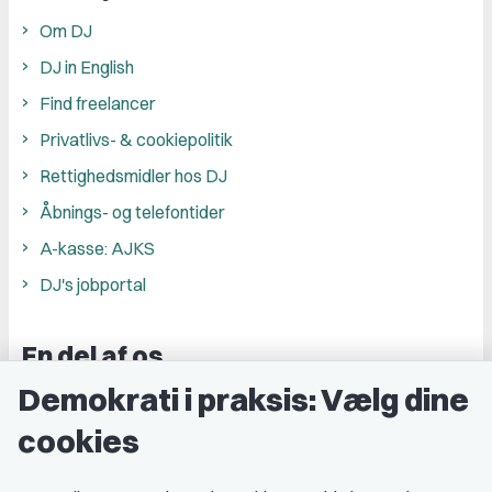
Om DJ
DJ in English
Find freelancer
Privatlivs- & cookiepolitik
Rettighedsmidler hos DJ
Åbnings- og telefontider
A-kasse: AJKS
DJ's jobportal
En del af os
Demokrati i praksis: Vælg dine
Grupper og kredse
cookies
Studenterorganisationer
Fagligt aktive