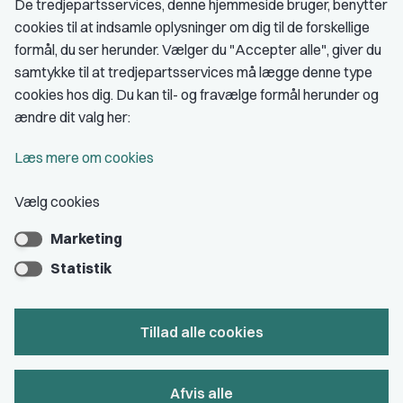
De tredjepartsservices, denne hjemmeside bruger, benytter
cookies til at indsamle oplysninger om dig til de forskellige
Medlemskab
formål, du ser herunder. Vælger du "Accepter alle", giver du
samtykke til at tredjepartsservices må lægge denne type
Fordele som medlem
cookies hos dig. Du kan til- og fravælge formål herunder og
Kontingent
ændre dit valg her:
Forstå dit medlemskab
Læs mere om cookies
Pressekort
Vælg cookies
Marketing
Bliv medlem
Statistik
Tillad alle cookies
Privatlivs- & cookiepolitik
Afvis alle