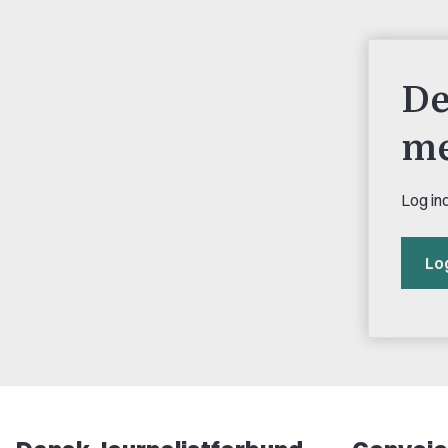
De
me
Log ind
Lo