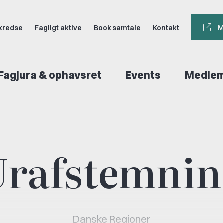
M
kredse
Fagligt aktive
Book samtale
Kontakt
Fagjura & ophavsret
Events
Medle
Urafstemnin
Danske Regioner