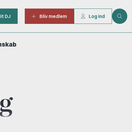
it DJ
Bliv medlem
Log ind
mskab
g