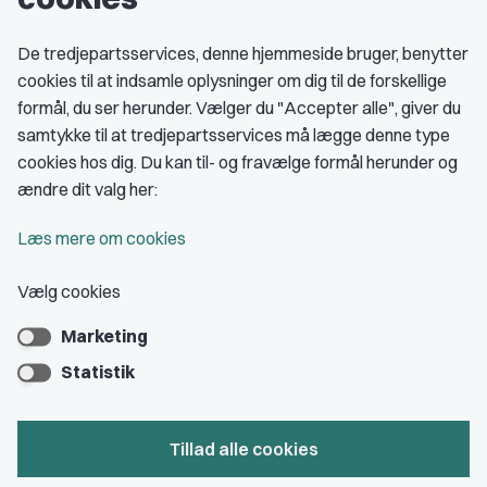
Fagligt aktive
De tredjepartsservices, denne hjemmeside bruger, benytter
cookies til at indsamle oplysninger om dig til de forskellige
Medlemskab
formål, du ser herunder. Vælger du "Accepter alle", giver du
samtykke til at tredjepartsservices må lægge denne type
Fordele som medlem
cookies hos dig. Du kan til- og fravælge formål herunder og
Kontingent
ændre dit valg her:
Forstå dit medlemskab
Læs mere om cookies
Pressekort
Vælg cookies
Marketing
Bliv medlem
Statistik
Tillad alle cookies