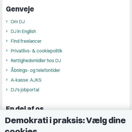
Genveje
Om DJ
DJ in English
Find freelancer
Privatlivs- & cookiepolitik
Rettighedsmidler hos DJ
Åbnings- og telefontider
A-kasse: AJKS
DJ's jobportal
En del af os
Demokrati i praksis: Vælg dine
Grupper og kredse
cookies
Studenterorganisationer