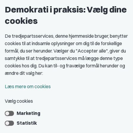
Demokrati i praksis: Vælg dine
Grupper og kredse
cookies
Studenterorganisationer
Fagligt aktive
De tredjepartsservices, denne hjemmeside bruger, benytter
cookies til at indsamle oplysninger om dig til de forskellige
Medlemskab
formål, du ser herunder. Vælger du "Accepter alle", giver du
samtykke til at tredjepartsservices må lægge denne type
Fordele som medlem
cookies hos dig. Du kan til- og fravælge formål herunder og
Kontingent
ændre dit valg her:
Forstå dit medlemskab
Læs mere om cookies
Pressekort
Vælg cookies
Marketing
Bliv medlem
Statistik