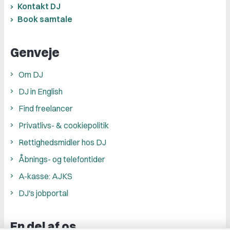
Kontakt DJ
Book samtale
Genveje
Om DJ
DJ in English
Find freelancer
Privatlivs- & cookiepolitik
Rettighedsmidler hos DJ
Åbnings- og telefontider
A-kasse: AJKS
DJ's jobportal
En del af os