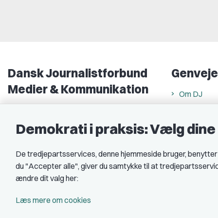
Dansk Journalistforbund
Genveje
Medier & Kommunikation
Om DJ
Gammel Strand 46
DJ in Englis
1202 København K
Demokrati i praksis: Vælg din
Find freela
CVR nr.: 59783718
Privatlivs- 
De tredjepartsservices, denne hjemmeside bruger, benytter co
EAN nr.: 5790002490071
Rettigheds
du "Accepter alle", giver du samtykke til at tredjepartsserv
Åbnings- og
Kontakt DJ
ændre dit valg her:
Book samtale
A-kasse: 
Læs mere om cookies
DJ's jobpor