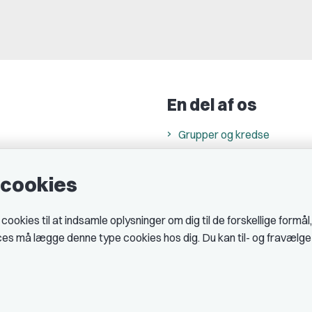
En del af os
Grupper og kredse
h
Studenterorganisationer
e cookies
ncer
Fagligt aktive
& cookiepolitik
okies til at indsamle oplysninger om dig til de forskellige formål
midler hos DJ
ices må lægge denne type cookies hos dig. Du kan til- og fravælg
 telefontider
AJKS
tal