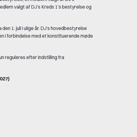
edlem valgt af DJ’s Kreds 1’s bestyrelse og
en 1. juli i ulige år. DJ’s hovedbestyrelse
 i forbindelse med et konstituerende møde
reguleres efter indstilling fra
2027)