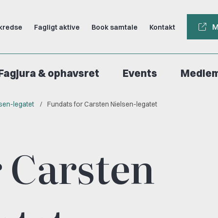
M
kredse
Fagligt aktive
Book samtale
Kontakt
Fagjura & ophavsret
Events
Medle
sen-legatet
Fundats for Carsten Nielsen-legatet
r Carsten