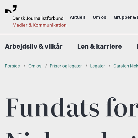
Aktuelt
Om os
Grupper & 
Arbejdsliv & vilkår
Løn & karriere
Forside
Om os
Priser og legater
Legater
Carsten Niel
Fundats fo