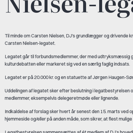
Nielsen-leg
Til minde om Carsten Nielsen, DJ's grundlægger og drivende kra
Carsten Nielsen-legatet.
Legatet går til forbundsmedlemmer, der med udtryksmæssig 
kulturdebatten eller markeret sig ved en særlig faglig indsats.
Legatet er på 20.000 kr. og en statuette af Jørgen Haugen-
Uddelingen af legatet sker efter beslutning i legatbestyrelse
medlemmer, eksempelvis delegeretmøde eller lignende.
Indkaldelse af forslag sker hvert år senest den 15. marts ved ops
hjemmeside og/eller på anden måde, som sikrer, at flest mulig
Legatbestyrelsen sammensættes af ét medlem af DJ’s hovedbe