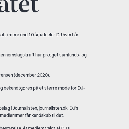
atet
ft i mere end 10 år, uddeler DJ hvert år
gennemslagskraft har præget samfunds- og
Sørensen (december 2020).
n og bekendtgøres på et større møde for DJ-
lag i Journalisten, journalisten.dk, DJ’s
e medlemmer får kendskab til det.
styrelse, ét medlem valgt af DJ’s