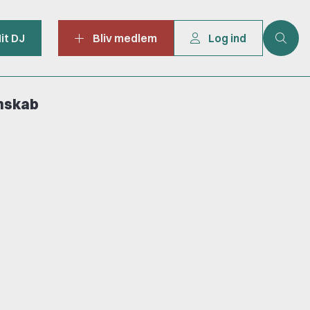
it DJ
Bliv medlem
Log ind
mskab