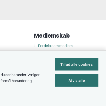
Medlemskab
Fordele som medlem
Kontingent
Forstå dit medlemskab
Tillad alle cookies
Pressekort
, du ser herunder. Vælger
Afvis alle
e formål herunder og
Bliv medlem