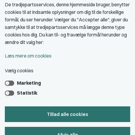
De tredjepartsservices, denne hjemmeside bruger, benytter
cookies til at indsamle oplysninger om dig til de forskellige
Medlemskab
formål, du ser herunder. Vælger du "Accepter alle", giver du
samtykke til at tredjepartsservices må lægge denne type
Fordele som medlem
cookies hos dig. Du kan til- og fravælge formål herunder og
Kontingent
ændre dit valg her:
Forstå dit medlemskab
Læs mere om cookies
Pressekort
Vælg cookies
Marketing
Bliv medlem
Statistik
Tillad alle cookies
Privatlivs- & cookiepolitik
Afvis alle