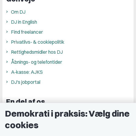
Om DJ
DJ in English
Find freelancer
Privatlivs- & cookiepolitik
Rettighedsmidler hos DJ
Åbnings- og telefontider
A-kasse: AJKS
DJ's jobportal
En del af os
Demokrati i praksis: Vælg dine
Grupper og kredse
cookies
Studenterorganisationer
Fagligt aktive