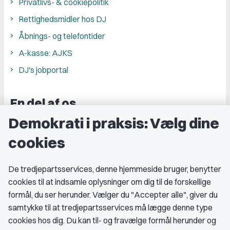
Privatlivs- & cookiepolitik
Rettighedsmidler hos DJ
Åbnings- og telefontider
A-kasse: AJKS
DJ's jobportal
En del af os
Demokrati i praksis: Vælg dine
Grupper og kredse
cookies
Studenterorganisationer
Fagligt aktive
De tredjepartsservices, denne hjemmeside bruger, benytter
cookies til at indsamle oplysninger om dig til de forskellige
Medlemskab
formål, du ser herunder. Vælger du "Accepter alle", giver du
samtykke til at tredjepartsservices må lægge denne type
Fordele som medlem
cookies hos dig. Du kan til- og fravælge formål herunder og