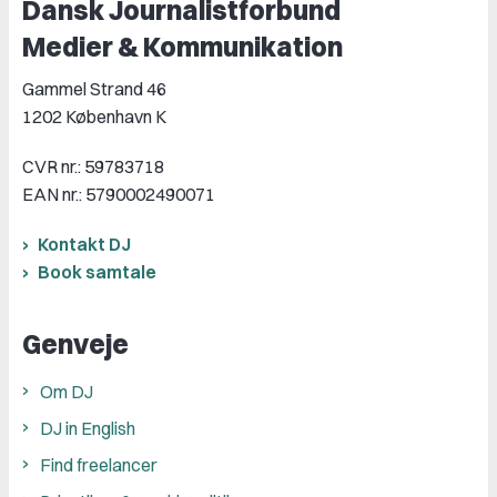
Dansk Journalistforbund
Medier & Kommunikation
Gammel Strand 46
1202 København K
CVR nr.: 59783718
EAN nr.: 5790002490071
Kontakt DJ
Book samtale
Genveje
Om DJ
DJ in English
Find freelancer