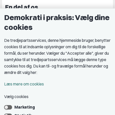
En del af os
Demokrati i praksis: Vælg dine
Grupper og kredse
cookies
Studenterorganisationer
Fagligt aktive
De tredjepartsservices, denne hjemmeside bruger, benytter
cookies til at indsamle oplysninger om dig til de forskellige
Medlemskab
formål, du ser herunder. Vælger du "Accepter alle", giver du
samtykke til at tredjepartsservices må lægge denne type
Fordele som medlem
cookies hos dig. Du kan til- og fravælge formål herunder og
Kontingent
ændre dit valg her:
Forstå dit medlemskab
Læs mere om cookies
Pressekort
Vælg cookies
Marketing
Bliv medlem