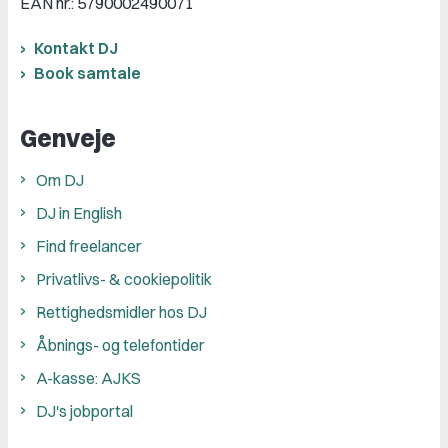
EAN nr.: 5790002490071
Kontakt DJ
Book samtale
Genveje
Om DJ
DJ in English
Find freelancer
Privatlivs- & cookiepolitik
Rettighedsmidler hos DJ
Åbnings- og telefontider
A-kasse: AJKS
DJ's jobportal