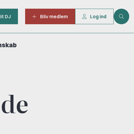
it DJ
Bliv medlem
Log ind
mskab
ede