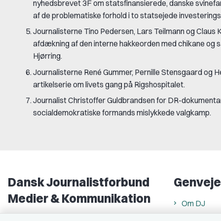
nyhedsbrevet 3F om statsfinansierede, danske svinefa
af de problematiske forhold i to statsejede investering
Journalisterne Tino Pedersen, Lars Teilmann og Claus
afdækning af den interne hakkeorden med chikane og s
Hjørring.
Journalisterne René Gummer, Pernille Stensgaard og H
artikelserie om livets gang på Rigshospitalet.
Journalist Christoffer Guldbrandsen for DR-dokumentar
socialdemokratiske formands mislykkede valgkamp.
Dansk Journalistforbund
Genveje
Medier & Kommunikation
Om DJ
Gammel Strand 46
DJ in Englis