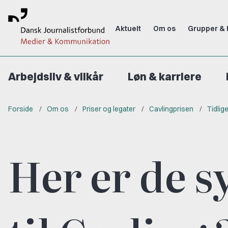
Aktuelt
Om os
Grupper & 
Arbejdsliv & vilkår
Løn & karriere
Forside
Om os
Priser og legater
Cavlingprisen
Tidlig
Her er de 