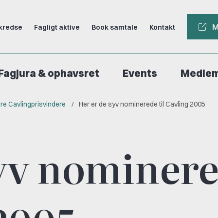
M
kredse
Fagligt aktive
Book samtale
Kontakt
Fagjura & ophavsret
Events
Medle
ere Cavlingprisvindere
Her er de syv nominerede til Cavling 2005
syv nominer