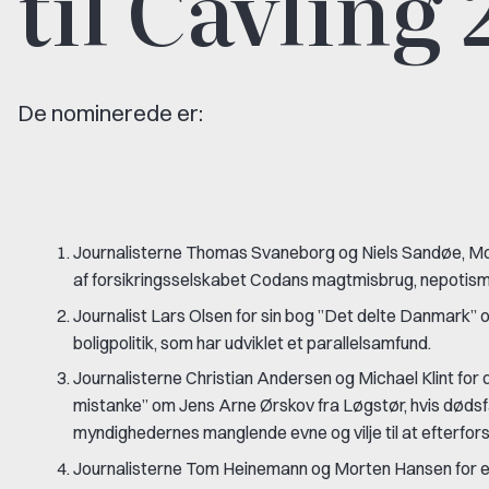
til Cavling
De nominerede er:
Journalisterne Thomas Svaneborg og Niels Sandøe, Mor
af forsikringsselskabet Codans magtmisbrug, nepotisme
Journalist Lars Olsen for sin bog ”Det delte Danmark” o
boligpolitik, som har udviklet et parallelsamfund.
Journalisterne Christian Andersen og Michael Klint f
mistanke” om Jens Arne Ørskov fra Løgstør, hvis dødsfa
myndighedernes manglende evne og vilje til at efterfor
Journalisterne Tom Heinemann og Morten Hansen for en 