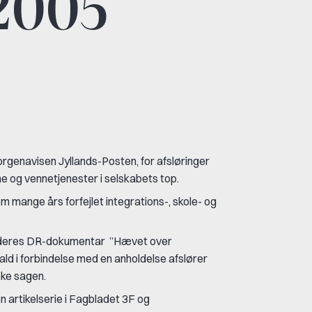
 2005
genavisen Jyllands-Posten, for afsløringer
 og vennetjenester i selskabets top.
m mange års forfejlet integrations-, skole- og
or deres DR-dokumentar ”Hævet over
ld i forbindelse med en anholdelse afslører
ske sagen.
artikelserie i Fagbladet 3F og