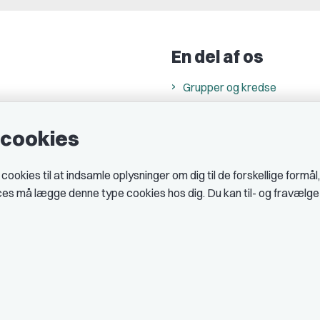
En del af os
Grupper og kredse
h
Studenterorganisationer
e cookies
ncer
Fagligt aktive
& cookiepolitik
okies til at indsamle oplysninger om dig til de forskellige formål
midler hos DJ
ices må lægge denne type cookies hos dig. Du kan til- og fravælg
 telefontider
AJKS
tal