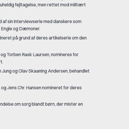
uheldig fejltagelse, men rettet mod militært
nd af sin interviewserie med danskere som
n Engle og Dæmoner.
ineret på grund af deres artikelserie om den
n og Torben Rask Laursen, nomineres for
t.
an Jung og Olav Skaaning Andersen, behandlet
og Jens Chr. Hansen nomineret for deres
endelse om sorg blandt børn, der mister en