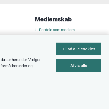
Medlemskab
Fordele som medlem
Kontingent
Forstå dit medlemskab
Tillad alle cookies
Pressekort
, du ser herunder. Vælger
Afvis alle
e formål herunder og
Bliv medlem