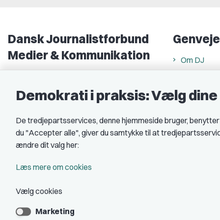
Dansk Journalistforbund
Genveje
Medier & Kommunikation
Om DJ
Gammel Strand 46
DJ in Englis
1202 København K
Demokrati i praksis: Vælg din
Find freela
CVR nr.: 59783718
Privatlivs- 
De tredjepartsservices, denne hjemmeside bruger, benytter co
EAN nr.: 5790002490071
Rettigheds
du "Accepter alle", giver du samtykke til at tredjepartsserv
Åbnings- og
Kontakt DJ
ændre dit valg her:
Book samtale
A-kasse: 
Læs mere om cookies
DJ's jobpor
Vælg cookies
Marketing