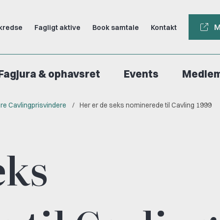
M
kredse
Fagligt aktive
Book samtale
Kontakt
Fagjura & ophavsret
Events
Medle
ere Cavlingprisvindere
Her er de seks nominerede til Cavling 1999
eks