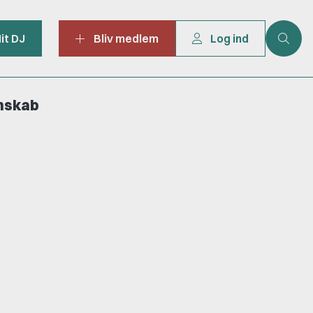
it DJ
Bliv medlem
Log ind
mskab