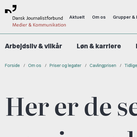
Aktuelt
Om os
Grupper & 
Arbejdsliv & vilkår
Løn & karriere
Forside
Om os
Priser og legater
Cavlingprisen
Tidlig
Her er de s