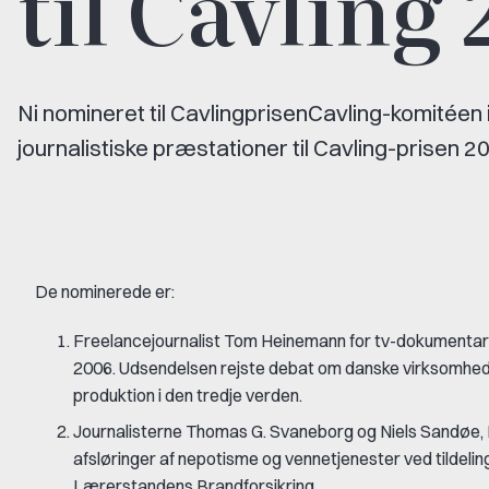
til Cavling
Ni nomineret til CavlingprisenCavling-komitéen
journalistiske præstationer til Cavling-prisen 2
De nominerede er:
Freelancejournalist Tom Heinemann for tv-dokumentaren
2006. Udsendelsen rejste debat om danske virksomhede
produktion i den tredje verden.
Journalisterne Thomas G. Svaneborg og Niels Sandøe, 
afsløringer af nepotisme og vennetjenester ved tildeling a
Lærerstandens Brandforsikring.