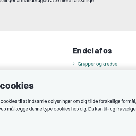
sninger om landbrugsstøtte i flere forskellige
En del af os
Grupper og kredse
h
Studenterorganisationer
e cookies
ncer
Fagligt aktive
& cookiepolitik
okies til at indsamle oplysninger om dig til de forskellige formål
midler hos DJ
ices må lægge denne type cookies hos dig. Du kan til- og fravælg
 telefontider
AJKS
tal