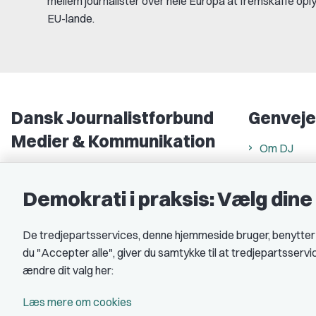
mellem journalister over hele Europa at fremskaffe oply
EU-lande.
Dansk Journalistforbund
Genveje
Medier & Kommunikation
Om DJ
Gammel Strand 46
DJ in Englis
1202 København K
Demokrati i praksis: Vælg din
Find freela
CVR nr.: 59783718
Privatlivs- 
De tredjepartsservices, denne hjemmeside bruger, benytter co
EAN nr.: 5790002490071
Rettigheds
du "Accepter alle", giver du samtykke til at tredjepartsserv
Åbnings- og
Kontakt DJ
ændre dit valg her:
Book samtale
A-kasse: 
Læs mere om cookies
DJ's jobpor