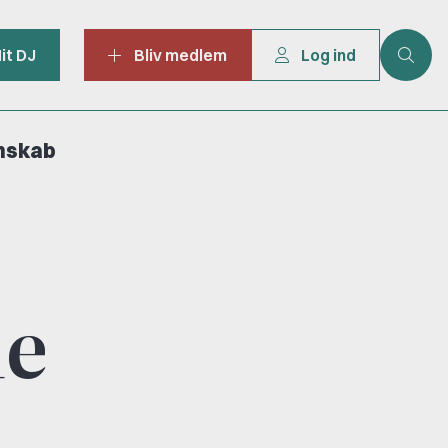
it DJ
Bliv medlem
Log ind
mskab
de