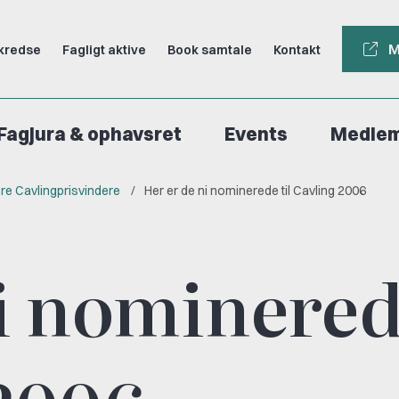
M
kredse
Fagligt aktive
Book samtale
Kontakt
Fagjura & ophavsret
Events
Medle
ere Cavlingprisvindere
Her er de ni nominerede til Cavling 2006
ni nominere