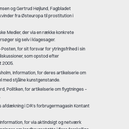
ansen og Gertrud Højlund, Fagbladet
inder fra Østeuropa til prostitution i
ske Medier, der via en række konkrete
rsøger sig selv i klagesager.
ten, for sit forsvar for ytringsfrihed i sin
 diskussioner, som opstod efter
t 2005.
olm, Information, for deres artikelserie om
el med stjålne kunstgenstande.
, Politiken, for artikelserie om flygtninges –
.
res afdækning i DR’s forbrugermagasin Kontant
, Information, for via aktindsigt og netværk