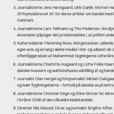
Journalisterne Jens Høvsgaard, Ulrik Dahlin, Morten H
3F/Nyhedsbrevet 3F, for deres artikler om handel med kv
Danmark.
Journalisterne Lars Teilmann og Tino Pedersen, Nordjy
eksempler påpeger det problematiske i, at politiet unde
Kulturredaktør Flemming Rose, Morgenavisen Jyllands-Pos
egen avis og en lang række medier i ind- og udland i de
offentliggørelsen af Muhammed-tegningerne i efteråre
Journalisterne Charlotte Aagaard og Lotte Folke Kaarsh
danske museers og auktionshuses udstilling af og hand
Journalist Olav Hergel og fotojournalist Miriam Dalsgaard
og især flygtningebørns – forhold på danske asylcentre
Journalisterne Christian Degn og Stine Skriver for de
i foråret 2006 af den såkaldte kødskandale .
Direktør Nils Mulvad, Dicar, og journalist Brigitte Alfter