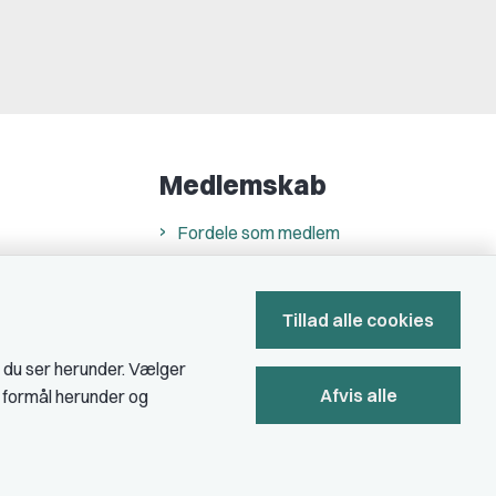
Medlemskab
Fordele som medlem
Kontingent
Forstå dit medlemskab
Tillad alle cookies
Pressekort
, du ser herunder. Vælger
Afvis alle
e formål herunder og
Bliv medlem