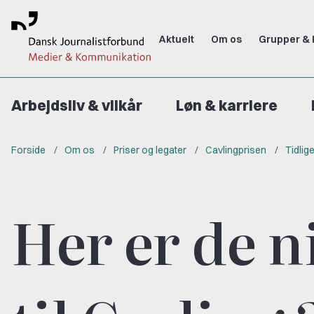
Aktuelt
Om os
Grupper & 
Arbejdsliv & vilkår
Løn & karriere
Forside
Om os
Priser og legater
Cavlingprisen
Tidlig
Her er de 