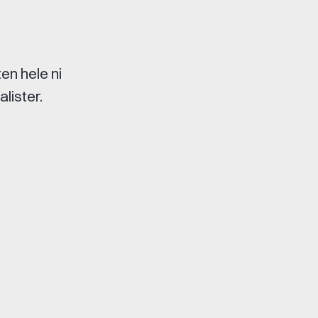
en hele ni
lister.