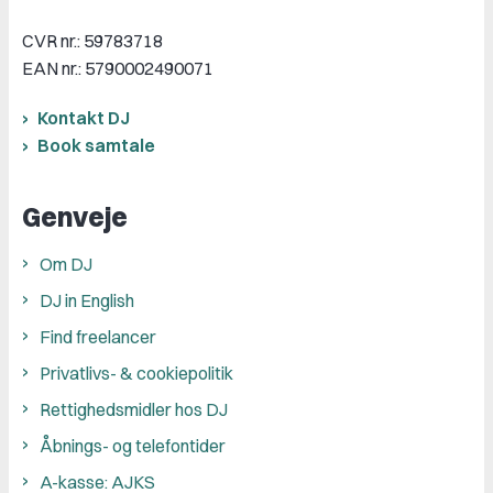
CVR nr.: 59783718
EAN nr.: 5790002490071
Kontakt DJ
Book samtale
Genveje
Om DJ
DJ in English
Find freelancer
Privatlivs- & cookiepolitik
Rettighedsmidler hos DJ
Åbnings- og telefontider
A-kasse: AJKS