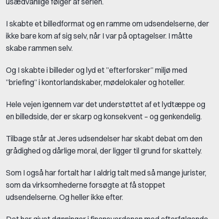
usædvanlige følger af serien.
I skabte et billedformat og en ramme om udsendelserne, der
ikke bare kom af sig selv, når I var på optagelser. I måtte
skabe rammen selv.
Og I skabte i billeder og lyd et ”efterforsker” miljø med
”briefing” i kontorlandskaber, mødelokaler og hoteller.
Hele vejen igennem var det understøttet af et lydtæppe og
en billedside, der er skarp og konsekvent – og genkendelig.
Tilbage står at Jeres udsendelser har skabt debat om den
grådighed og dårlige moral, der ligger til grund for skattely.
Som I også har fortalt har I aldrig talt med så mange jurister,
som da virksomhederne forsøgte at få stoppet
udsendelserne. Og heller ikke efter.
Det har givet dønninger i finansverdenen med efterfølgende