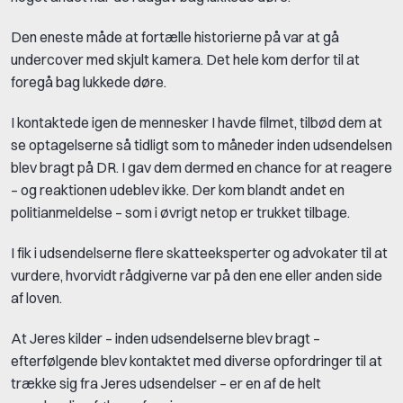
Den eneste måde at fortælle historierne på var at gå
undercover med skjult kamera. Det hele kom derfor til at
foregå bag lukkede døre.
I kontaktede igen de mennesker I havde filmet, tilbød dem at
se optagelserne så tidligt som to måneder inden udsendelsen
blev bragt på DR. I gav dem dermed en chance for at reagere
– og reaktionen udeblev ikke. Der kom blandt andet en
politianmeldelse – som i øvrigt netop er trukket tilbage.
I fik i udsendelserne flere skatteeksperter og advokater til at
vurdere, hvorvidt rådgiverne var på den ene eller anden side
af loven.
At Jeres kilder – inden udsendelserne blev bragt –
efterfølgende blev kontaktet med diverse opfordringer til at
trække sig fra Jeres udsendelser – er en af de helt