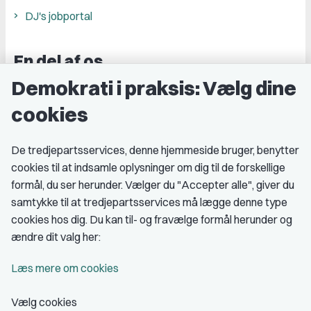
DJ's jobportal
En del af os
Demokrati i praksis: Vælg dine
Grupper og kredse
cookies
Studenterorganisationer
Fagligt aktive
De tredjepartsservices, denne hjemmeside bruger, benytter
cookies til at indsamle oplysninger om dig til de forskellige
Medlemskab
formål, du ser herunder. Vælger du "Accepter alle", giver du
samtykke til at tredjepartsservices må lægge denne type
Fordele som medlem
cookies hos dig. Du kan til- og fravælge formål herunder og
Kontingent
ændre dit valg her:
Forstå dit medlemskab
Læs mere om cookies
Pressekort
Vælg cookies