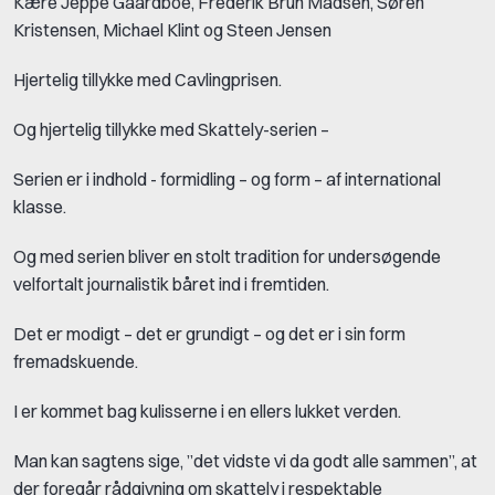
Kære Jeppe Gaardboe, Frederik Brun Madsen, Søren
Kristensen, Michael Klint og Steen Jensen
Hjertelig tillykke med Cavlingprisen.
Og hjertelig tillykke med Skattely-serien –
Serien er i indhold - formidling – og form – af international
klasse.
Og med serien bliver en stolt tradition for undersøgende
velfortalt journalistik båret ind i fremtiden.
Det er modigt – det er grundigt – og det er i sin form
fremadskuende.
I er kommet bag kulisserne i en ellers lukket verden.
Man kan sagtens sige, ”det vidste vi da godt alle sammen”, at
der foregår rådgivning om skattely i respektable