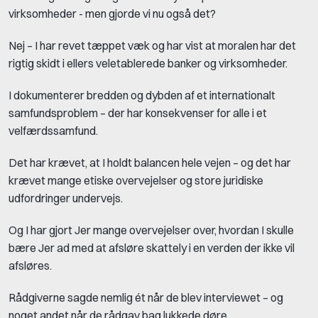
virksomheder - men gjorde vi nu også det?
Nej – I har revet tæppet væk og har vist at moralen har det
rigtig skidt i ellers veletablerede banker og virksomheder.
I dokumenterer bredden og dybden af et internationalt
samfundsproblem – der har konsekvenser for alle i et
velfærdssamfund.
Det har krævet, at I holdt balancen hele vejen – og det har
krævet mange etiske overvejelser og store juridiske
udfordringer undervejs.
Og I har gjort Jer mange overvejelser over, hvordan I skulle
bære Jer ad med at afsløre skattely i en verden der ikke vil
afsløres.
Rådgiverne sagde nemlig ét når de blev interviewet – og
noget andet når de rådgav bag lukkede døre.