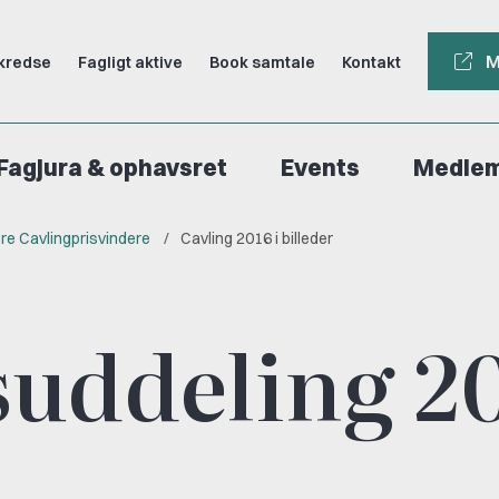
M
kredse
Fagligt aktive
Book samtale
Kontakt
Fagjura & ophavsret
Events
Medle
ere Cavlingprisvindere
Cavling 2016 i billeder
suddeling 2