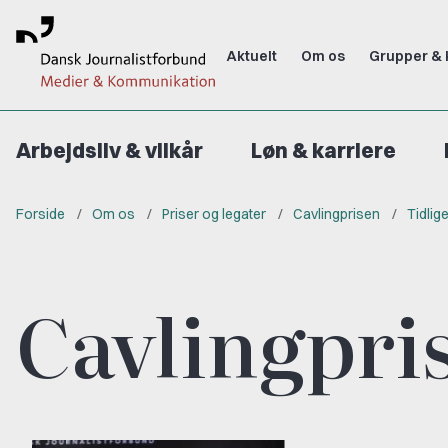
Aktuelt
Om os
Grupper & 
Arbejdsliv & vilkår
Løn & karriere
Forside
Om os
Priser og legater
Cavlingprisen
Tidlig
Cavlingpri