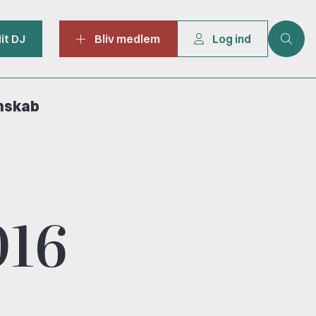
it DJ
Bliv medlem
Log ind
mskab
016