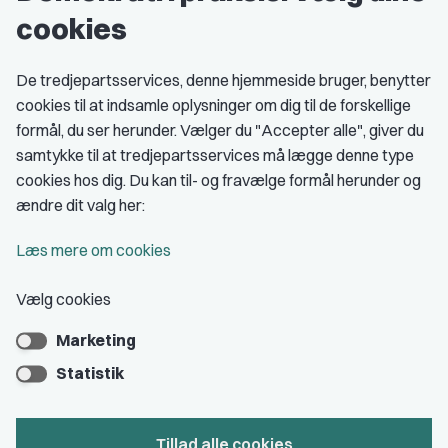
cookies
Studenterorganisationer
Fagligt aktive
De tredjepartsservices, denne hjemmeside bruger, benytter
cookies til at indsamle oplysninger om dig til de forskellige
Medlemskab
formål, du ser herunder. Vælger du "Accepter alle", giver du
samtykke til at tredjepartsservices må lægge denne type
Fordele som medlem
cookies hos dig. Du kan til- og fravælge formål herunder og
Kontingent
ændre dit valg her:
Forstå dit medlemskab
Læs mere om cookies
Pressekort
Vælg cookies
Marketing
Bliv medlem
Statistik
Tillad alle cookies