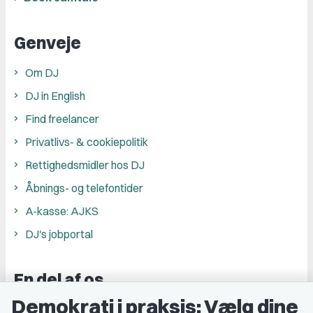
Genveje
Om DJ
DJ in English
Find freelancer
Privatlivs- & cookiepolitik
Rettighedsmidler hos DJ
Åbnings- og telefontider
A-kasse: AJKS
DJ's jobportal
En del af os
Demokrati i praksis: Vælg dine
Grupper og kredse