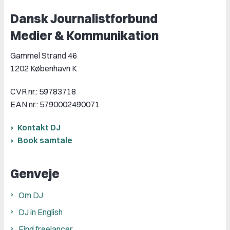
Dansk Journalistforbund
Medier & Kommunikation
Gammel Strand 46
1202 København K
CVR nr.: 59783718
EAN nr.: 5790002490071
Kontakt DJ
Book samtale
Genveje
Om DJ
DJ in English
Find freelancer