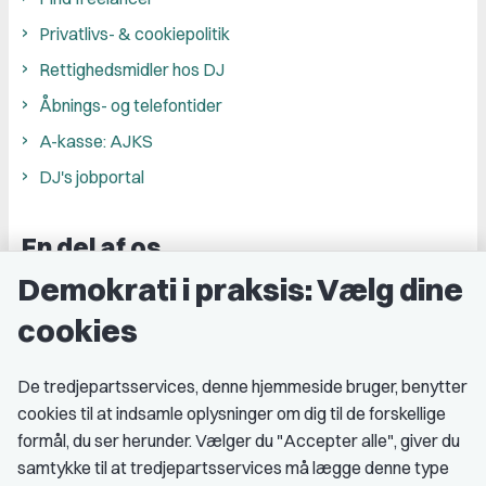
Privatlivs- & cookiepolitik
Rettighedsmidler hos DJ
Åbnings- og telefontider
A-kasse: AJKS
DJ's jobportal
En del af os
Demokrati i praksis: Vælg dine
Grupper og kredse
cookies
Studenterorganisationer
Fagligt aktive
De tredjepartsservices, denne hjemmeside bruger, benytter
cookies til at indsamle oplysninger om dig til de forskellige
Medlemskab
formål, du ser herunder. Vælger du "Accepter alle", giver du
samtykke til at tredjepartsservices må lægge denne type
Fordele som medlem