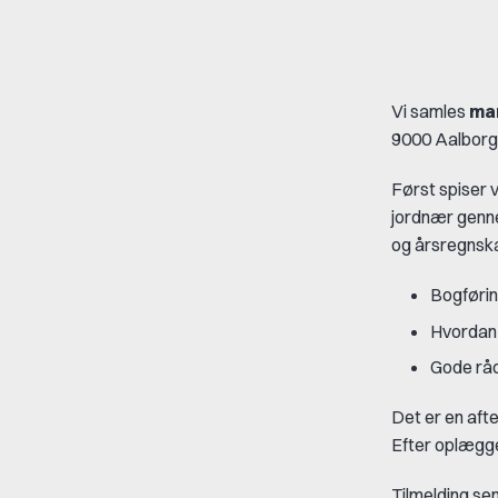
Vi samles
man
9000 Aalborg t
Først spiser 
jordnær genne
og årsregnsk
Bogførin
Hvordan 
Gode råd
Det er en afte
Efter oplægget
Tilmelding se