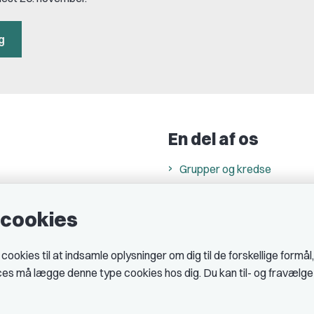
g
En del af os
Grupper og kredse
h
Studenterorganisationer
e cookies
ncer
Fagligt aktive
& cookiepolitik
okies til at indsamle oplysninger om dig til de forskellige formål
midler hos DJ
ices må lægge denne type cookies hos dig. Du kan til- og fravælg
 telefontider
AJKS