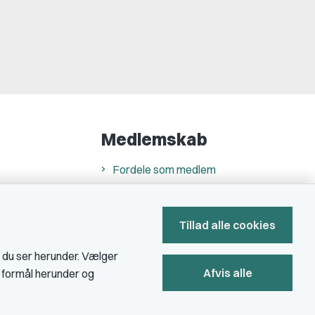
Medlemskab
Fordele som medlem
Kontingent
Forstå dit medlemskab
Tillad alle cookies
Pressekort
, du ser herunder. Vælger
Afvis alle
e formål herunder og
Bliv medlem