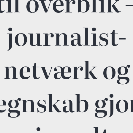
til overblik 
journalist-
netværk og
egnskab gjo