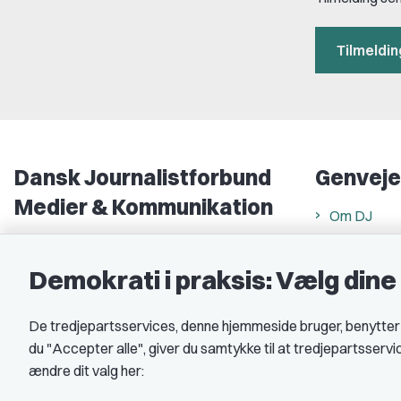
Tilmeldin
Dansk Journalistforbund
Genveje
Medier & Kommunikation
Om DJ
Gammel Strand 46
DJ in Englis
1202 København K
Demokrati i praksis: Vælg din
Find freela
CVR nr.: 59783718
Privatlivs- 
De tredjepartsservices, denne hjemmeside bruger, benytter co
EAN nr.: 5790002490071
Rettigheds
du "Accepter alle", giver du samtykke til at tredjepartsserv
Åbnings- og
Kontakt DJ
ændre dit valg her:
Book samtale
A-kasse: 