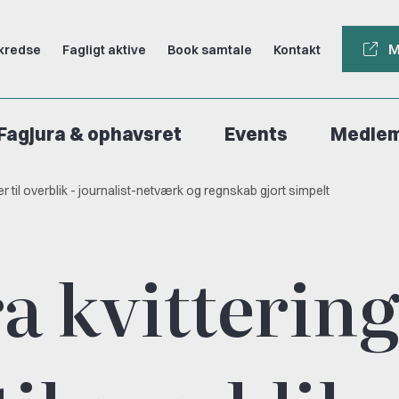
M
kredse
Fagligt aktive
Book samtale
Kontakt
Fagjura & ophavsret
Events
Medle
er til overblik - journalist-netværk og regnskab gjort simpelt
a kvitterin