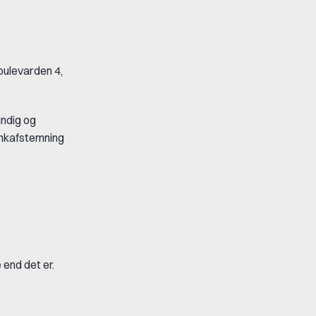
oulevarden 4,
undig og
ankafstemning
 end det er.