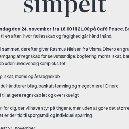
simpelt
dag den 24. november fra 18.00 til 21.00 på Café Peace
, B
il en aften, hvor fællesskab og faglighed går hånd i hånd.
vi sammen, derefter giver Rasmus Nielsen fra Visma Dinero en gr
mgang af regnskab for selvstændige: bogføring, moms, skat, b
ab uden unødvendig kompleksitet.
g, skat, moms og årsregnskab
du håndterer bilag, bankafstemning og meget mere i Dinero
 til at gøre regnskab let og overskueligt
n for dig, der vil have styr på tingene, men uden at gøre det større
 er der tid til spørgsmål og individuel sparring.
nest 20. november.