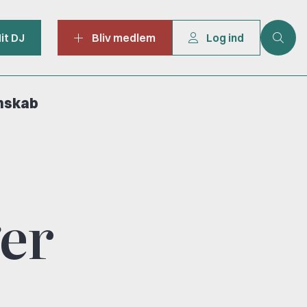
it DJ
Bliv medlem
Log ind
mskab
ger