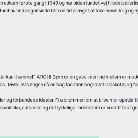
n udkom første gang i 1949 og har siden fundet vej til bestsellerli
elt nu end nogensinde før i en tid præget af fake news, krig og 
år kun i hummel”. ARGH! Børn er en gave, men indimellem er mod
 os. Tænk, hvis nogen så os bag facaden begravet i vasketøj og fo
er og forbandede idealer. Fra drømmen om at blive mor opstår ti
voldske, euforiske og det lykkelige. Indimellem er vi nødt til at gri