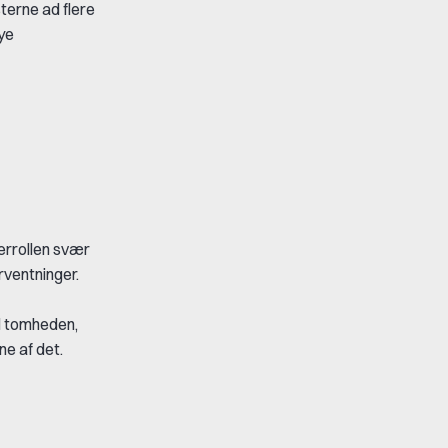
sterne ad flere
nye
errollen svær
rventninger.
l tomheden,
ne af det.