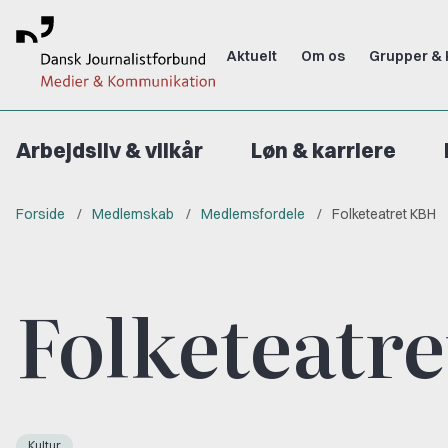
Aktuelt
Om os
Grupper & 
Arbejdsliv & vilkår
Løn & karriere
Forside
Medlemskab
Medlemsfordele
Folketeatret KBH
Folketeatr
Kultur