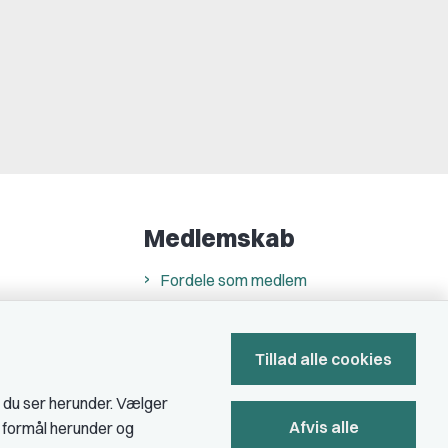
Medlemskab
Fordele som medlem
Kontingent
Forstå dit medlemskab
Tillad alle cookies
Pressekort
, du ser herunder. Vælger
Afvis alle
e formål herunder og