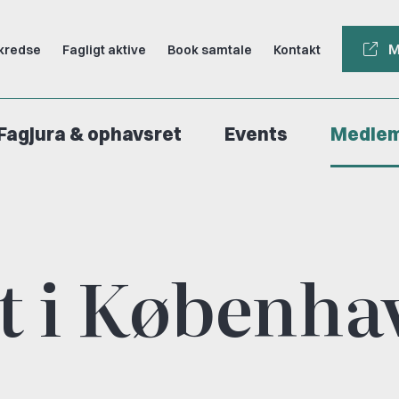
M
kredse
Fagligt aktive
Book samtale
Kontakt
Fagjura & ophavsret
Events
Medle
et i Københa