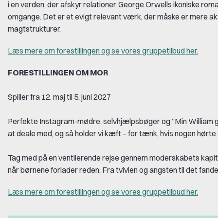
i en verden, der afskyr relationer. George Orwells ikoniske roma
omgange. Det er et evigt relevant værk, der måske er mere aktu
magtstrukturer.
Læs mere om forestillingen og se vores gruppetilbud her.
FORESTILLINGEN OM MOR
Spiller fra 12. maj til 5. juni 2027
Perfekte Instagram-mødre, selvhjælpsbøger og ”Min William g
at deale med, og så holder vi kæft – for tænk, hvis nogen hørte
Tag med på en ventilerende rejse gennem moderskabets kapitl
når børnene forlader reden. Fra tvivlen og angsten til det fandeni
Læs mere om forestillingen og se vores gruppetilbud her.