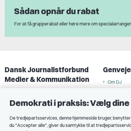
Sådan opnår du rabat
For at få grupperabat eller høre mere om specialarrange
Dansk Journalistforbund
Genveje
Medier & Kommunikation
Om DJ
Gammel Strand 46
DJ in Englis
1202 København K
Demokrati i praksis: Vælg din
Find freela
CVR nr.: 59783718
Privatlivs- 
De tredjepartsservices, denne hjemmeside bruger, benytter co
EAN nr.: 5790002490071
Rettigheds
du "Accepter alle", giver du samtykke til at tredjepartsserv
Åbnings- og