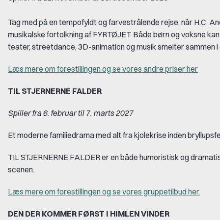
Tag med på en tempofyldt og farvestrålende rejse, når H.C. And
musikalske fortolkning af FYRTØJET. Både børn og voksne kan se
teater, streetdance, 3D-animation og musik smelter sammen i
Læs mere om forestillingen og se vores andre priser her
TIL STJERNERNE FALDER
Spiller fra 6. februar til 7. marts 2027
Et moderne familiedrama med alt fra kjolekrise inden bryllups
TIL STJERNERNE FALDER er en både humoristisk og dramatisk for
scenen.
Læs mere om forestillingen og se vores gruppetilbud her.
DEN DER KOMMER FØRST I HIMLEN VINDER