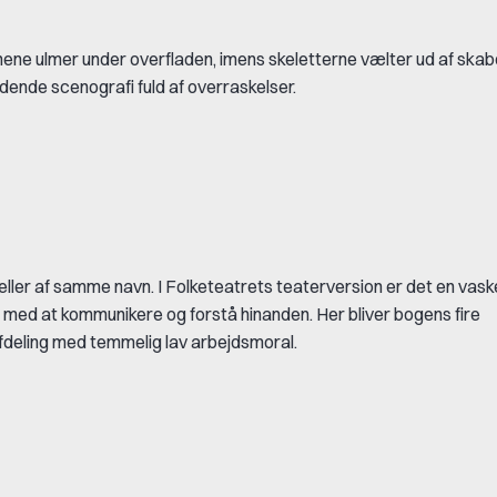
øgnene ulmer under overfladen, imens skeletterne vælter ud af skab
ndende scenografi fuld af overraskelser.
ler af samme navn. I Folketeatrets teaterversion er det en va
ar med at kommunikere og forstå hinanden. Her bliver bogens fire
fdeling med temmelig lav arbejdsmoral.