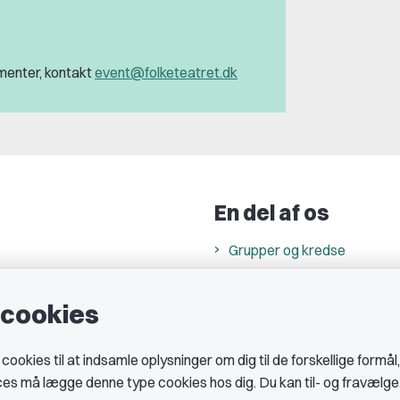
menter, kontakt
event@folketeatret.dk
En del af os
Grupper og kredse
h
Studenterorganisationer
e cookies
ncer
Fagligt aktive
& cookiepolitik
okies til at indsamle oplysninger om dig til de forskellige formål
midler hos DJ
ices må lægge denne type cookies hos dig. Du kan til- og fravælg
 telefontider