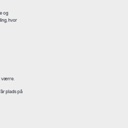
ne og
ing, hvor
t værre.
får plads på