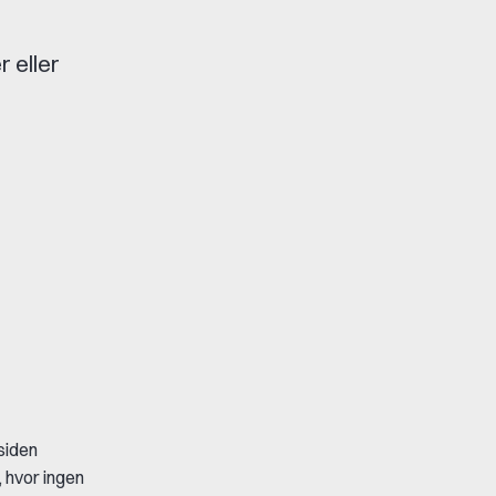
 eller
siden
 hvor ingen