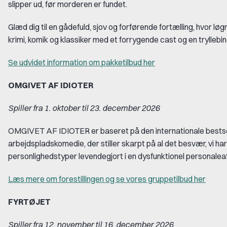
slipper ud, før morderen er fundet.
Glæd dig til en gådefuld, sjov og forførende fortælling, hvor l
krimi, komik og klassiker med et forrygende cast og en tryllebi
Se udvidet information om pakketilbud her
OMGIVET AF IDIOTER
Spiller fra 1. oktober til 23. december 2026
OMGIVET AF IDIOTER er baseret på den internationale bestsel
arbejdspladskomedie, der stiller skarpt på al det besvær, vi h
personlighedstyper levendegjort i en dysfunktionel personalea
Læs mere om forestillingen og se vores gruppetilbud her
FYRTØJET
Spiller fra 12. november til 16. december 2026