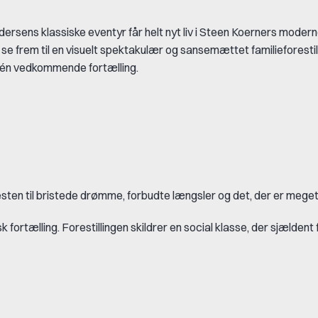
ersens klassiske eventyr får helt nyt liv i Steen Koerners moder
 frem til en visuelt spektakulær og sansemættet familieforestill
 én vedkommende fortælling.
festen til bristede drømme, forbudte længsler og det, der er mege
tælling. Forestillingen skildrer en social klasse, der sjældent 