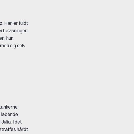
ø. Han er fuldt
overbevisningen
øn, hun
mod sig selv.
 tankerne.
t løbende
Julia. I det
straffes hårdt