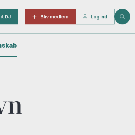
it DJ
Bliv medlem
Log ind
mskab
vn