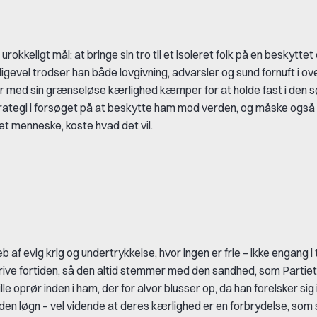
kkeligt mål: at bringe sin tro til et isoleret folk på en beskyttet 
. Alligevel trodser han både lovgivning, advarsler og sund fornuft i 
r med sin grænseløse kærlighed kæmper for at holde fast i den s
rategi i forsøget på at beskytte ham mod verden, og måske også 
 menneske, koste hvad det vil.
eb af evig krig og undertrykkelse, hvor ingen er frie – ikke engang i
rive fortiden, så den altid stemmer med den sandhed, som Partie
le oprør inden i ham, der for alvor blusser op, da han forelsker sig i 
den løgn – vel vidende at deres kærlighed er en forbrydelse, som 