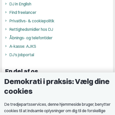
DJ in English
Find freelancer
Privatlivs- & cookiepolitik
Rettighedsmidler hos DJ
Åbnings- og telefontider
A-kasse: AJKS
DJ's jobportal
En del af os
Demokrati i praksis: Vælg dine
Grupper og kredse
cookies
Studenterorganisationer
Fagligt aktive
De tredjepartsservices, denne hjemmeside bruger, benytter
cookies til at indsamle oplysninger om dig til de forskellige