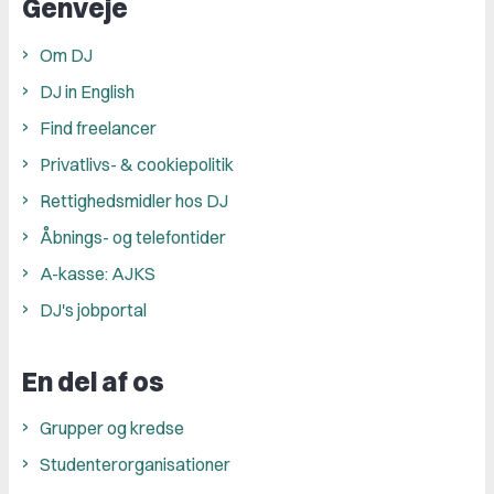
Genveje
Om DJ
DJ in English
Find freelancer
Privatlivs- & cookiepolitik
Rettighedsmidler hos DJ
Åbnings- og telefontider
A-kasse: AJKS
DJ's jobportal
En del af os
Grupper og kredse
Studenterorganisationer