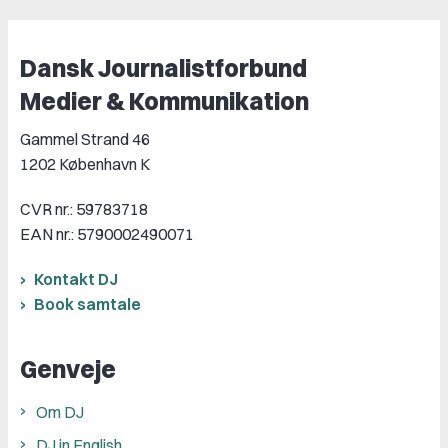
Dansk Journalistforbund
Medier & Kommunikation
Gammel Strand 46
1202 København K
CVR nr.: 59783718
EAN nr.: 5790002490071
Kontakt DJ
Book samtale
Genveje
Om DJ
DJ in English