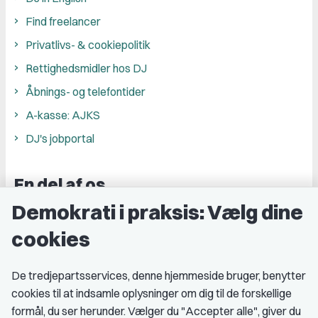
Find freelancer
Privatlivs- & cookiepolitik
Rettighedsmidler hos DJ
Åbnings- og telefontider
A-kasse: AJKS
DJ's jobportal
En del af os
Demokrati i praksis: Vælg dine
Grupper og kredse
cookies
Studenterorganisationer
Fagligt aktive
De tredjepartsservices, denne hjemmeside bruger, benytter
cookies til at indsamle oplysninger om dig til de forskellige
Medlemskab
formål, du ser herunder. Vælger du "Accepter alle", giver du