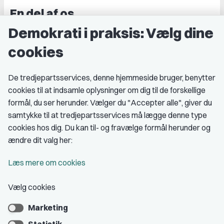
En del af os
Demokrati i praksis: Vælg dine
Grupper og kredse
cookies
Studenterorganisationer
Fagligt aktive
De tredjepartsservices, denne hjemmeside bruger, benytter
cookies til at indsamle oplysninger om dig til de forskellige
Medlemskab
formål, du ser herunder. Vælger du "Accepter alle", giver du
samtykke til at tredjepartsservices må lægge denne type
Fordele som medlem
cookies hos dig. Du kan til- og fravælge formål herunder og
Kontingent
ændre dit valg her:
Forstå dit medlemskab
Læs mere om cookies
Pressekort
Vælg cookies
Marketing
Bliv medlem