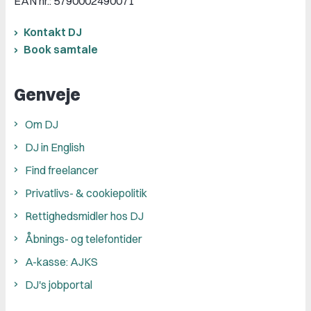
EAN nr.: 5790002490071
Kontakt DJ
Book samtale
Genveje
Om DJ
DJ in English
Find freelancer
Privatlivs- & cookiepolitik
Rettighedsmidler hos DJ
Åbnings- og telefontider
A-kasse: AJKS
DJ's jobportal